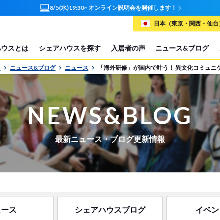
オンラインで簡単相談！お部屋探しサポート随時受付中
日本（東京・関西・仙台）
ハウスとは
シェアハウスを探す
入居者の声
ニュース&ブログ
P
ニュース&ブログ
ニュース
「海外研修」が国内で叶う！ 異文化コミュニ
NEWS&BLOG
最新ニュース・ブログ更新情報
ュース
シェアハウスブログ
イベン