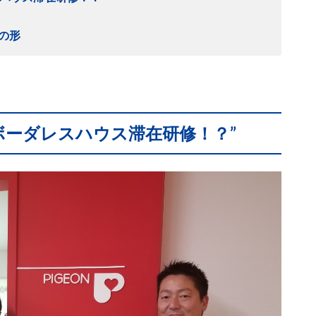
の形
“ボーダレスハウス滞在研修！？”