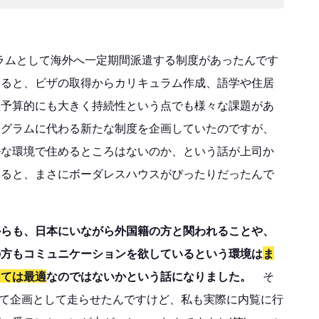
ムとして海外へ一定期間派遣する制度があったんです
なると、ビザの取得からカリキュラム作成、語学や住居
に予算的にも大きく持続性という点でも様々な課題があ
ログラムに代わる新たな制度を企画していたのですが、
ルな環境で住めるところはないのか、という話が上司か
みると、まさにボーダレスハウスがぴったりだったんで
からも、日本にいながら外国籍の方と関われることや、
の方もコミュニケーションを欲しているという環境は
ま
しては最適
なのではないかという話になりました。
そ
ty”と銘打って企画として走らせたんですけど、私も実際に内覧に行