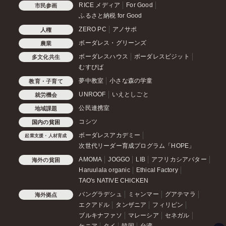
RICE メディア
For Good
市民参画
ふるさと納税 for Good
ZERO PC
アノサポ
人権
ボーダレス・グリーンズ
農業
ボーダレスハウス
ボーダレスビジット
多文化共生
むすびば
夢中教室
小さな森の学童
教育・子育て
UNROOF
いえとしごと
就労機会
公民連携室
地域課題
コシツ
国内の貧困
ボーダレスアカデミー
起業支援・人材育成
次世代リーダー育成プログラム「HOPE」
AMOMA
JOGGO
LIB
アフリカシアバター
海外の貧困
Haruulala organic
Ethical Factory
TAO's NATIVE CHICKEN
バングラデシュ
ミャンマー
グアテマラ
海外拠点
エクアドル
タンザニア
フィリピン
ブルキナファソ
マレーシア
セネガル