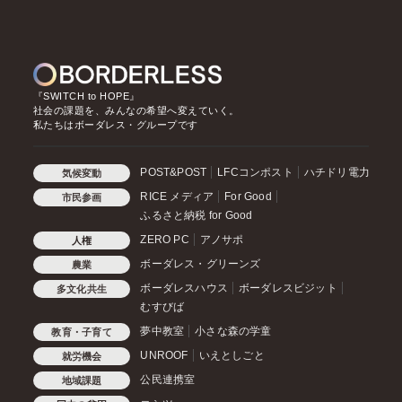
『SWITCH to HOPE』
社会の課題を、みんなの希望へ変えていく。
私たちはボーダレス・グループです
POST&POST
LFCコンポスト
ハチドリ電力
気候変動
RICE メディア
For Good
市民参画
ふるさと納税 for Good
ZERO PC
アノサポ
人権
ボーダレス・グリーンズ
農業
ボーダレスハウス
ボーダレスビジット
多文化共生
むすびば
夢中教室
小さな森の学童
教育・子育て
UNROOF
いえとしごと
就労機会
公民連携室
地域課題