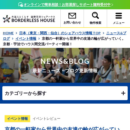
オンラインで簡単相談！お部屋探しサポート随時受付中
お問い合わせ
物件検索
メニュー
HOME
日本（東京・関西・仙台）のシェアハウス情報 TOP
ニュース&ブ
ログ
イベント情報
京都の一軒家から世界中の友達の輪が広がっていく。
京都・宇治でハウス間交流パーティー開催！
NEWS&BLOG
最新ニュース・ブログ更新情報
カテゴリーから探す
イベント情報
イベントレビュー
京都の一軒家から世界中の友達の輪が広がってい