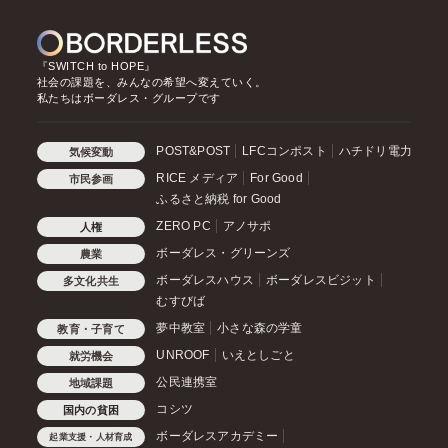
『SWITCH to HOPE』
社会の課題を、みんなの希望へ変えていく。
私たちはボーダレス・グループです
POST&POST
LFCコンポスト
ハチドリ電力
気候変動
RICE メディア
For Good
市民参画
ふるさと納税 for Good
ZERO PC
アノサポ
人権
ボーダレス・グリーンズ
農業
ボーダレスハウス
ボーダレスビジット
多文化共生
むすびば
夢中教室
小さな森の学童
教育・子育て
UNROOF
いえとしごと
就労機会
公民連携室
地域課題
コシツ
国内の貧困
ボーダレスアカデミー
起業支援・人材育成