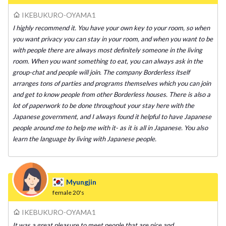
IKEBUKURO-OYAMA1
I highly recommend it. You have your own key to your room, so when
you want privacy you can stay in your room, and when you want to be
with people there are always most definitely someone in the living
room. When you want something to eat, you can always ask in the
group-chat and people will join. The company Borderless itself
arranges tons of parties and programs themselves which you can join
and get to know people from other Borderless houses. There is also a
lot of paperwork to be done throughout your stay here with the
Japanese government, and I always found it helpful to have Japanese
people around me to help me with it- as it is all in Japanese. You also
learn the language by living with Japanese people.
Myungjin
female
20's
IKEBUKURO-OYAMA1
It was a great pleasure to meet people that are nice and