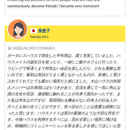
communicate, become friends! I became very extrovert
美恵子
female
20's
IKEBUKURO-OYAMA1
ボーダレスハウスで滞在した半年間は、濃く充実していました。ハ
ウスメイトの誕生日を祝ったり、一緒にご飯やカフェに行ったり、
リビングで夜遅くまで何気ない会話を楽しんだり、どれも素敵な思
い出です。最初は英語がうまく通じなかったものの、皆優しく受け
入れてくれてとても暖かい場所だと感じました。大山ハウスの外国
人メンバーは出身国にばらつきがあり、交流を通じて一気に色んな
国の文化や言語、価値観に触れることが出来て面白かったです。ま
た私は学生なのですが、普段関わる機会がない日本人の社会人の
方々とも知り合うことができて、色々話せたことは貴重な経験にな
ったと思います。ハウスメイトは第2の家族のような大切な存在で
す。今後ハウスを利用する方々には、恐れず新しい場所に飛び込
み、積極的にコミュニケーションを取る楽しさを感じてほしいと思