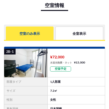
空室情報
空室のみ表示
全室表示
部屋写真を見る
2B-1
¥72,000
¥15,000
水道光熱費・ネット
空室予定
部屋タイプ
1人部屋
サイズ
7.2㎡
性別
女性
募集国籍
日本国籍