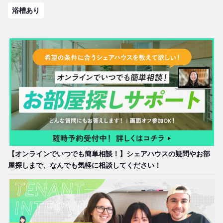
浴槽あり
【プライベート重視のハウス設計】
17部屋すべてが個室となっている ボーダレスハウス池袋
大山1では、プライベートな空間を重視しています。白を
基調とし、ビビッドなカラーで差し色をした内装は、見て
いるだけでワクワクした気持ちに。広々としたリビングダ
イニングでは、共同生活を楽しみながら交流を深めること
ができますよ。
各部屋へのアクセスはドアを設置した廊下で仕切り、リビ
ングの騒音も気になりません。トイレも各階に2つずつ完
【オンラインでいつでも簡単相談！】シェアハウスの疑問やお部
備され、快適な生活をサポートします。さらに、オートロ
屋探しまで、なんでも気軽に相談してください！
ックの玄関で安全性も確保されています。
シェアハウスメンバー間の交流も大変盛んで、近所のレス
トランやお店で外食を楽しんだり、シェアハウスの中でパ