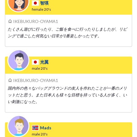
智瑛
female
20's
IKEBUKURO-OYAMA1
たくさん遊びに行ったり、ご飯を食べに行ったりしましたが、リビ
ングで過ごした何気ない日常が1番楽しかったです。
光翼
male
20's
IKEBUKURO-OYAMA1
国内外の色々なバッググラウンドの友人を作れたことが一番のメリ
ットだと思う。また日本人も様々な目標を持っている人が多く、い
い刺激になった。
Mads
male
20's