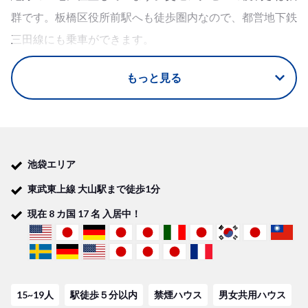
群です。板橋区役所前駅へも徒歩圏内なので、都営地下鉄
三田線にも乗車ができます。
東武東上線沿いには、「小江戸」の観光地として人気な川
もっと見る
越駅も。外国人ハウスメイトとともに、日本の伝統的な景
色を眺めながら食べ歩き観光も楽しめますよ！
【魅力あふれる周辺環境】
池袋エリア
大山駅周辺は、都会の騒々しさが見られない閑静な住宅街
東武東上線 大山駅まで徒歩1分
です。南北に広がる商店街では、日常生活に必要なコンビ
現在
8
カ国
17
名 入居中！
ニや薬局はもちろん、おしゃれなカフェや飲食店、ラーメ
ン屋なども充実しています。さらに、池袋へ足を延ばせ
ば、多彩なショッピングやエンターテイメントが楽しめま
す。
15~19人
駅徒歩５分以内
禁煙ハウス
男女共用ハウス