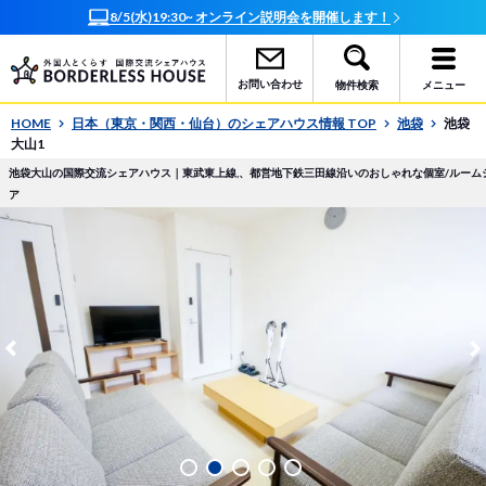
開催します！
オンラインで簡単相談！お部屋探しサポート随
お問い合わせ
物件検索
メニュー
HOME
日本（東京・関西・仙台）のシェアハウス情報 TOP
池袋
池袋
大山1
池袋大山の国際交流シェアハウス｜東武東上線,、都営地下鉄三田線沿いのおしゃれな個室/ルーム
ア