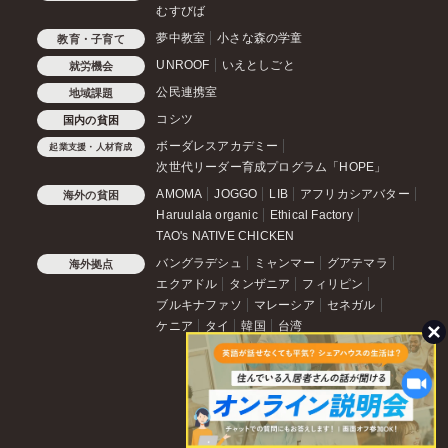
むすびば
夢中教室
小さな森の学童
教育・子育て
UNROOF
いえとしごと
就労機会
公民連携室
地域課題
コシツ
国内の貧困
ボーダレスアカデミー
起業支援・人材育成
次世代リーダー育成プログラム「HOPE」
AMOMA
JOGGO
LIB
アフリカシアバター
海外の貧困
Haruulala organic
Ethical Factory
TAO's NATIVE CHICKEN
バングラデシュ
ミャンマー
グアテマラ
海外拠点
エクアドル
タンザニア
フィリピン
ブルキナファソ
マレーシア
セネガル
ケニア
タイ
韓国
台湾