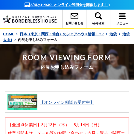
8/5(水)19:30~ オンライン説明会を開催します！
お問い合わせ
物件検索
メニュー
HOME
日本（東京・関西・仙台）のシェアハウス情報 TOP
池袋
池袋
大山1
内見お申し込みフォーム
ROOM VIEWING FORM
内見お申し込みフォーム
【オンライン相談も受付中】
【全拠点休業日】8月13日（木）～8月16日（日）
休業期間中は、メール等のお問い合わせ・内見・退去（関西エ