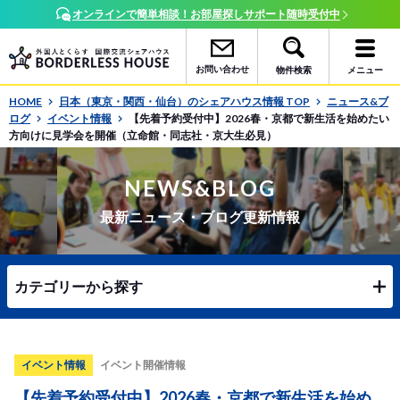
オンラインで簡単相談！お部屋探しサポート随時受付中
お問い合わせ
物件検索
メニュー
HOME
日本（東京・関西・仙台）のシェアハウス情報 TOP
ニュース&ブ
ログ
イベント情報
【先着予約受付中】2026春・京都で新生活を始めたい
方向けに見学会を開催（立命館・同志社・京大生必見）
NEWS&BLOG
最新ニュース・ブログ更新情報
カテゴリーから探す
イベント情報
イベント開催情報
【先着予約受付中】2026春・京都で新生活を始め