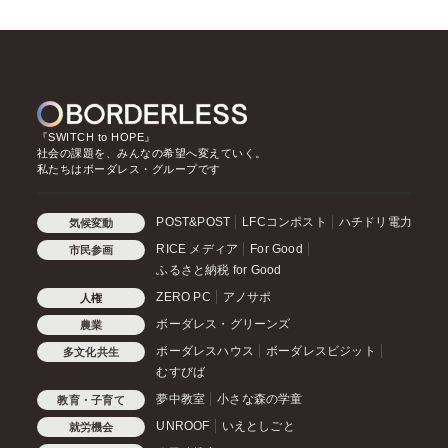
『SWITCH to HOPE』
社会の課題を、みんなの希望へ変えていく。
私たちはボーダレス・グループです
POST&POST
LFCコンポスト
ハチドリ電力
気候変動
RICE メディア
For Good
市民参画
ふるさと納税 for Good
ZERO PC
アノサポ
人権
ボーダレス・グリーンズ
農業
ボーダレスハウス
ボーダレスビジット
多文化共生
むすびば
夢中教室
小さな森の学童
教育・子育て
UNROOF
いえとしごと
就労機会