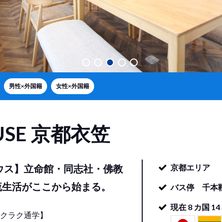
男性×外国籍
女性×外国籍
USE
京都衣笠
ウス】立命館・同志社・佛教
京都エリア
流生活がここから始まる。
バス停 千本
現在
8
カ国
14
クラク通学】