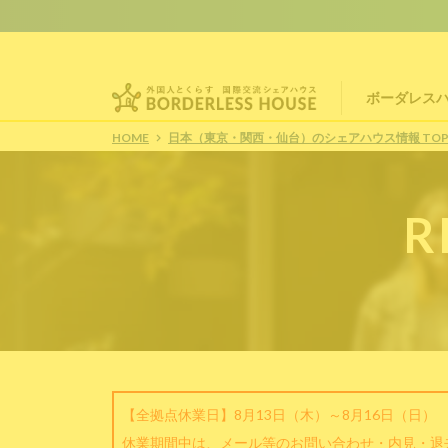
ボーダレス
HOME
日本（東京・関西・仙台）のシェアハウス情報 TO
R
【全拠点休業日】8月13日（木）～8月16日（日）
休業期間中は、メール等のお問い合わせ・内見・退