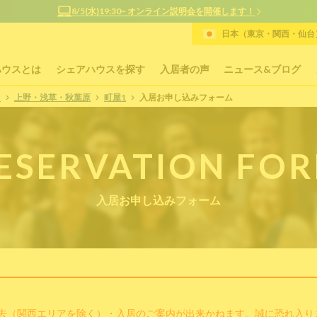
8/5(水)19:30~ オンライン説明会を開催します！
日本（東京・関西・仙台）
ハウスとは
シェアハウスを探す
入居者の声
ニュース&ブログ
P
上野・浅草・秋葉原
町屋1
入居お申し込みフォーム
ESERVATION FO
入居お申し込みフォーム
去（関西エリアを除く）・入居のご案内が出来かねます。誠に恐れ入り