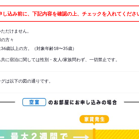
ケット、枕、枕カバー、ベッドパッド、シーツの7点)
申し込み前に、下記内容を確認の上、チェックを入れてくださ
レスに直接寝ることはできません。 必ずベッドパッド を敷き、シーツをご使用
や掛け布団をご持参ください。
いただけません。
婦の方々
36歳以上の方。（対象年齢18〜35歳）
ム共に宿泊に関しては性別・友人/家族問わず、一切禁止です。
ングは以下の図の通りです。
s, please write your name again.