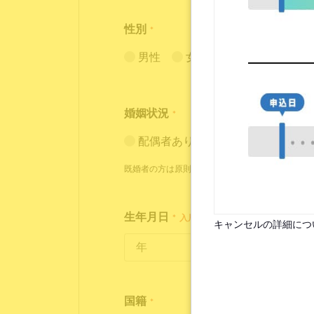
性別
*
男性
女性
婚姻状況
*
配偶者あり（入居条件あり）
既婚者の方は原則お断りしておりますが、状況に
生年月日
*
入居時点で18歳～35歳の方が対象
キャンセルの詳細につ
国籍
*