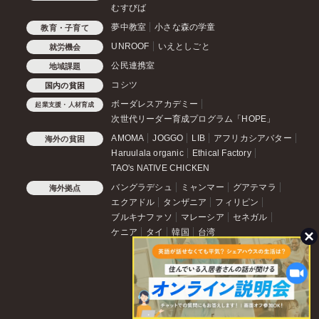
むすびば
夢中教室
小さな森の学童
教育・子育て
UNROOF
いえとしごと
就労機会
公民連携室
地域課題
コシツ
国内の貧困
ボーダレスアカデミー
起業支援・人材育成
次世代リーダー育成プログラム「HOPE」
AMOMA
JOGGO
LIB
アフリカシアバター
海外の貧困
Haruulala organic
Ethical Factory
TAO's NATIVE CHICKEN
バングラデシュ
ミャンマー
グアテマラ
海外拠点
エクアドル
タンザニア
フィリピン
ブルキナファソ
マレーシア
セネガル
ケニア
タイ
韓国
台湾