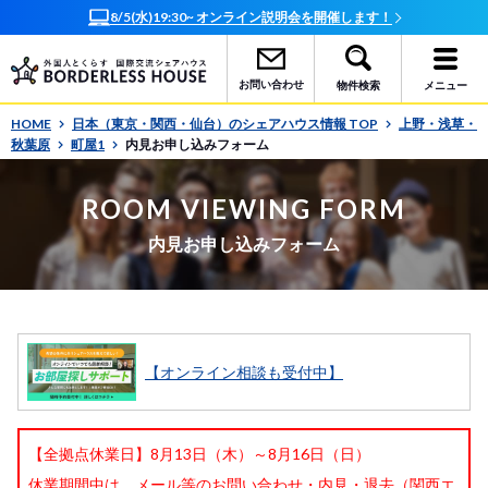
8/5(水)19:30~ オンライン説明会を開催します！
お問い合わせ
物件検索
メニュー
HOME
日本（東京・関西・仙台）のシェアハウス情報 TOP
上野・浅草・
秋葉原
町屋1
内見お申し込みフォーム
ROOM VIEWING FORM
内見お申し込みフォーム
【オンライン相談も受付中】
【全拠点休業日】8月13日（木）～8月16日（日）
休業期間中は、メール等のお問い合わせ・内見・退去（関西エ