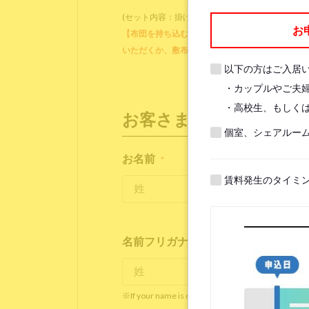
(セット内容：掛け布団、掛け布団カバー、ブラン
お
【布団を持ち込む方】各ベッドに備え付けのマット
いただくか、敷布団をご用意ください。他に、枕
以下の方はご入居
・カップルやご夫
・高校生、もしくは
お客さま情報
個室、シェアルー
お名前
*
賃料発生のタイミ
名前フリガナ(ローマ字)
*
※If your name is originally spelled in roman letter