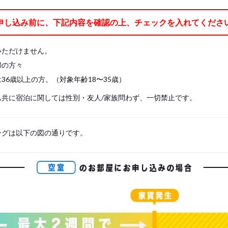
ケット、枕、枕カバー、ベッドパッド、シーツの7点)
申し込み前に、下記内容を確認の上、チェックを入れてくださ
レスに直接寝ることはできません。 必ずベッドパッド を敷き、シーツをご使用
や掛け布団をご持参ください。
いただけません。
婦の方々
36歳以上の方。（対象年齢18〜35歳）
ム共に宿泊に関しては性別・友人/家族問わず、一切禁止です。
ングは以下の図の通りです。
s, please write your name again.