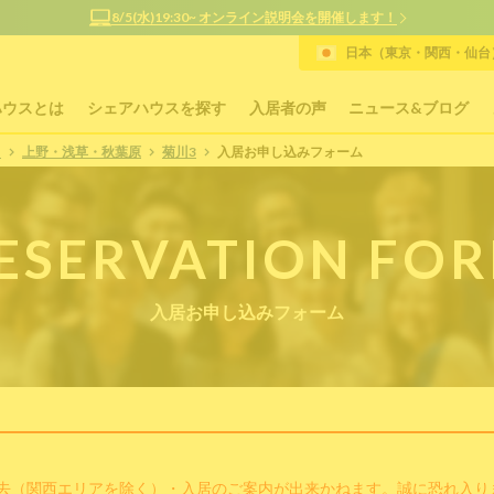
8/5(水)19:30~ オンライン説明会を開催します！
日本（東京・関西・仙台）
ハウスとは
シェアハウスを探す
入居者の声
ニュース&ブログ
P
上野・浅草・秋葉原
菊川3
入居お申し込みフォーム
ESERVATION FO
入居お申し込みフォーム
去（関西エリアを除く）・入居のご案内が出来かねます。誠に恐れ入り