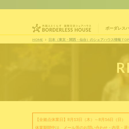
ボーダレス
HOME
日本（東京・関西・仙台）のシェアハウス情報 TO
R
【全拠点休業日】8月13日（木）～8月16日（日）
休業期間中は、メール等のお問い合わせ・内見・退