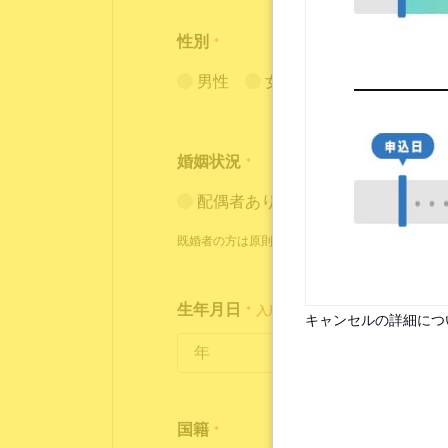
性別
*
男性
女性
婚姻状況
*
配偶者あり（入居条件あり）
既婚者の方は原則お断りしておりますが、状況に
生年月日
*
入居時点で18歳～35歳の方が対象
キャンセルの詳細につ
国籍
*