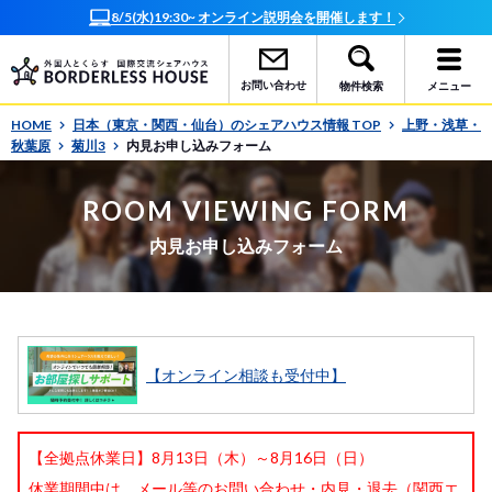
水)19:30~ オンライン説明会を開催します！
オンラインで簡
お問い合わせ
物件検索
メニュー
HOME
日本（東京・関西・仙台）のシェアハウス情報 TOP
上野・浅草・
秋葉原
菊川3
内見お申し込みフォーム
ROOM VIEWING FORM
内見お申し込みフォーム
【オンライン相談も受付中】
【全拠点休業日】8月13日（木）～8月16日（日）
休業期間中は、メール等のお問い合わせ・内見・退去（関西エ