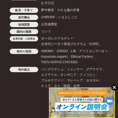
むすびば
夢中教室
小さな森の学童
教育・子育て
UNROOF
いえとしごと
就労機会
公民連携室
地域課題
コシツ
国内の貧困
ボーダレスアカデミー
起業支援・人材育成
次世代リーダー育成プログラム「HOPE」
AMOMA
JOGGO
LIB
アフリカシアバター
海外の貧困
Haruulala organic
Ethical Factory
TAO's NATIVE CHICKEN
バングラデシュ
ミャンマー
グアテマラ
海外拠点
エクアドル
タンザニア
フィリピン
ブルキナファソ
マレーシア
セネガル
ケニア
タイ
韓国
台湾