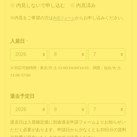
内見しないで申し込む
内見済み
※内見をご希望の方は
からお申し込みください。
内見フォーム
入居日
*
※ 対応可能時間：東京/月-土 11:00/14:00/16:30、 関西・仙台/火-土
11:00-17:00
退去予定日
退去日は入居確定後に別途退去申請フォームよりお知らせい
ただく必要があります。申請日から少なくとも30日分の賃料