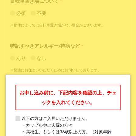
自転車置き場について
*
必須
不要
※物件によっては自転車置き場がない場合がございます。
特記すべきアレルギー/持病など
*
あり
なし
※快適にお住まいいただくためにお伺いしております。
職業
*
お申し込み前に、下記内容を確認の上、チェ
ックを入れてください。
以下の方はご入居いただけません。
・カップルやご夫婦の方々
勤務先名、学校名
*
・高校生、もしくは36歳以上の方。（対象年齢