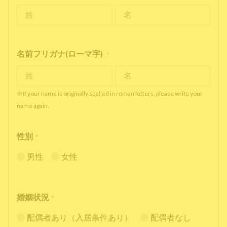
名前フリガナ(ローマ字)
*
※If your name is originally spelled in roman letters, please write your
name again.
性別
*
男性
女性
婚姻状況
*
配偶者あり（入居条件あり）
配偶者なし