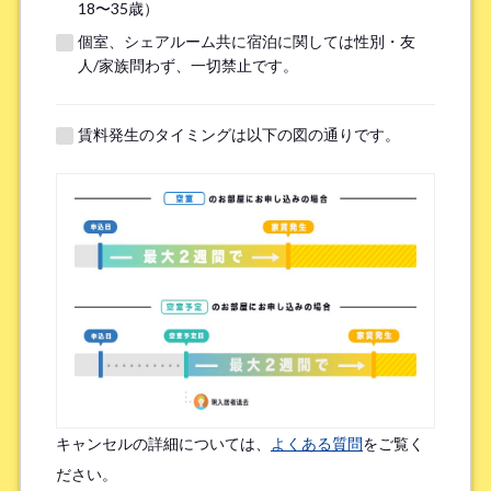
18〜35歳）
個室、シェアルーム共に宿泊に関しては性別・友
※無職の方は無しとご記入ください
人/家族問わず、一切禁止です。
提携機関
※以下の提携機関に所属されている方はお選び下さい。
賃料発生のタイミングは以下の図の通りです。
ボーダレスハウスを知ったきっかけ
*
検索エンジン（Google／Yahoo! など）
広告を見て（Google広告／SNS広告 など）
物件ポータルサイト
ブログやWeb記事を読んで
キャンセルの詳細については、
よくある質問
をご覧く
友人/知人からの口コミ
所属先からの紹介
ださい。
SNSインフルエンサーの投稿を見た