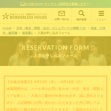
/5(水)19:30~ オンライン説明会を開催します！
オンライン
お問い合わせ
物件検索
メニュー
HOME
日本（東京・関西・仙台）のシェアハウス情報 TOP
赤坂・六本
木・飯田橋
後楽園1
入居お申し込みフォーム
RESERVATION FORM
入居お申し込みフォーム
【全拠点休業日】8月13日（木）～8月16日（日）
休業期間中は、メール等のお問い合わせ・内見・退去（関西エ
リアを除く）・入居のご案内が出来かねます。誠に恐れ入りま
すが、上記期間にお問い合わせいただきました件に関しては、
休業明けに順次対応させていただきます。ご迷惑をおかけいた