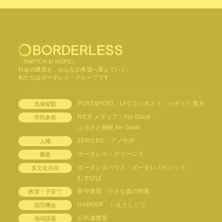
『SWITCH to HOPE』
社会の課題を、みんなの希望へ変えていく。
私たちはボーダレス・グループです
POST&POST
LFCコンポスト
ハチドリ電力
気候変動
RICE メディア
For Good
市民参画
ふるさと納税 for Good
ZERO PC
アノサポ
人権
ボーダレス・グリーンズ
農業
ボーダレスハウス
ボーダレスビジット
多文化共生
むすびば
夢中教室
小さな森の学童
教育・子育て
UNROOF
いえとしごと
就労機会
公民連携室
地域課題