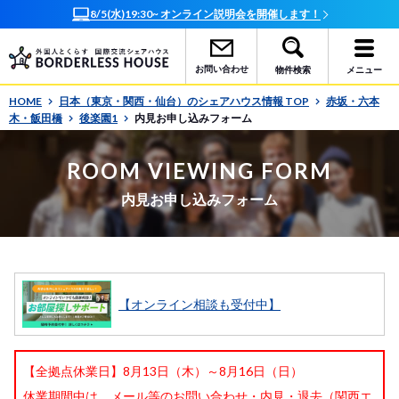
8/5(水)19:30~ オンライン説明会を開催します！
オ
お問い合わせ
物件検索
メニュー
HOME
日本（東京・関西・仙台）のシェアハウス情報 TOP
赤坂・六本
木・飯田橋
後楽園1
内見お申し込みフォーム
ROOM VIEWING FORM
内見お申し込みフォーム
【オンライン相談も受付中】
【全拠点休業日】8月13日（木）～8月16日（日）
休業期間中は、メール等のお問い合わせ・内見・退去（関西エ