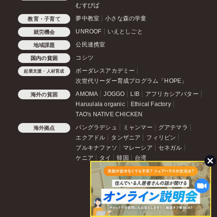
むすびば
夢中教室
小さな森の学童
教育・子育て
UNROOF
いえとしごと
就労機会
公民連携室
地域課題
コシツ
国内の貧困
ボーダレスアカデミー
起業支援・人材育成
次世代リーダー育成プログラム「HOPE」
AMOMA
JOGGO
LIB
アフリカシアバター
海外の貧困
Haruulala organic
Ethical Factory
TAO's NATIVE CHICKEN
バングラデシュ
ミャンマー
グアテマラ
海外拠点
エクアドル
タンザニア
フィリピン
ブルキナファソ
マレーシア
セネガル
ケニア
タイ
韓国
台湾