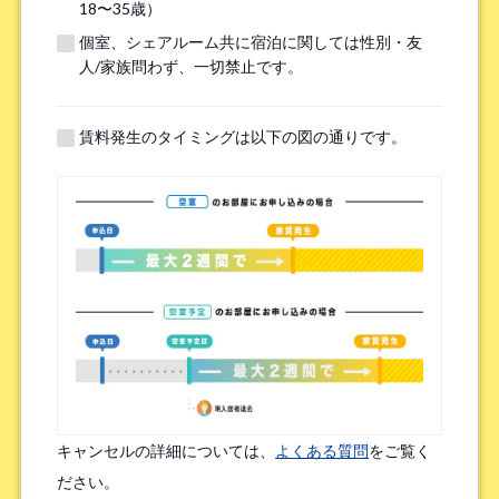
18〜35歳）
個室、シェアルーム共に宿泊に関しては性別・友
※無職の方は無しとご記入ください
人/家族問わず、一切禁止です。
提携機関
※以下の提携機関に所属されている方はお選び下さい。
賃料発生のタイミングは以下の図の通りです。
ボーダレスハウスを知ったきっかけ
*
検索エンジン（Google／Yahoo! など）
広告を見て（Google広告／SNS広告 など）
物件ポータルサイト
ブログやWeb記事を読んで
キャンセルの詳細については、
よくある質問
をご覧く
友人/知人からの口コミ
所属先からの紹介
ださい。
SNSインフルエンサーの投稿を見た