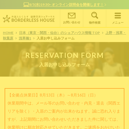
8/5(水)19:30~ オンライン説明会を開催します！
オンラ
お問い合わせ
物件検索
メニュー
HOME
日本（東京・関西・仙台）のシェアハウス情報 TOP
上野・浅草・
秋葉原
浅草橋1
入居お申し込みフォーム
RESERVATION FORM
入居お申し込みフォーム
【全拠点休業日】8月13日（木）～8月16日（日）
休業期間中は、メール等のお問い合わせ・内見・退去（関西エ
リアを除く）・入居のご案内が出来かねます。誠に恐れ入りま
すが、上記期間にお問い合わせいただきました件に関しては、
休業明けに順次対応させていただきます。ご迷惑をおかけいた