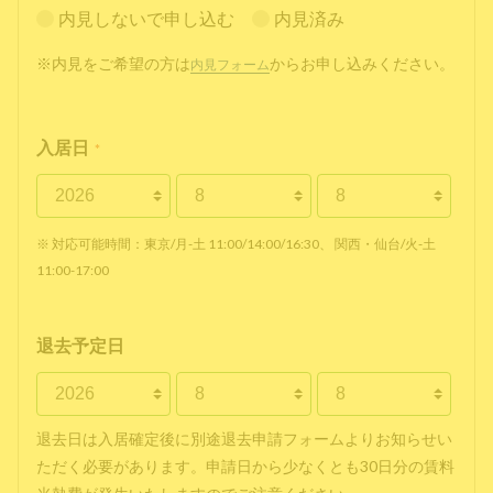
内見しないで申し込む
内見済み
※内見をご希望の方は
からお申し込みください。
内見フォーム
入居日
*
※ 対応可能時間：東京/月-土 11:00/14:00/16:30、 関西・仙台/火-土
11:00-17:00
退去予定日
退去日は入居確定後に別途退去申請フォームよりお知らせい
ただく必要があります。申請日から少なくとも30日分の賃料