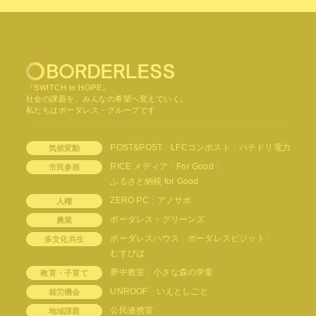
『SWITCH to HOPE』
社会の課題を、みんなの希望へ変えていく。
私たちはボーダレス・グループです
POST&POST
LFCコンポスト
ハチドリ電力
気候変動
RICE メディア
For Good
市民参画
ふるさと納税 for Good
ZERO PC
アノサポ
人権
ボーダレス・グリーンズ
農業
ボーダレスハウス
ボーダレスビジット
多文化共生
むすびば
夢中教室
小さな森の学童
教育・子育て
UNROOF
いえとしごと
就労機会
公民連携室
地域課題