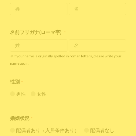
名前フリガナ(ローマ字)
*
※If your name is originally spelled in roman letters, please write your
name again.
性別
*
男性
女性
婚姻状況
*
配偶者あり（入居条件あり）
配偶者なし