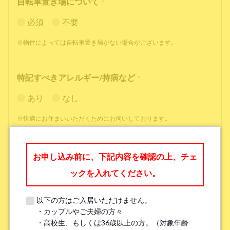
自転車置き場について
*
必須
不要
※物件によっては自転車置き場がない場合がございます。
特記すべきアレルギー/持病など
*
あり
なし
※快適にお住まいいただくためにお伺いしております。
職業
*
お申し込み前に、下記内容を確認の上、チェ
ックを入れてください。
以下の方はご入居いただけません。
・カップルやご夫婦の方々
勤務先名、学校名
*
・高校生、もしくは36歳以上の方。（対象年齢