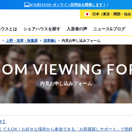
8/5(水)19:30~ オンライン説明会を開催します！
日本（東京・関西・仙台）
ハウスとは
シェアハウスを探す
入居者の声
ニュース&ブログ
P
上野・浅草・秋葉原
浅草橋1
内見お申し込みフォーム
OM VIEWING F
内見お申し込みフォーム
中】
くてもOK！お好きな場所から参加できる「お部屋探しサポート」で気