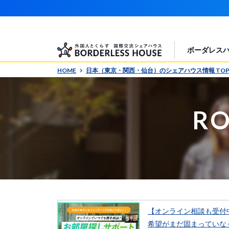
ボーダレス
HOME
日本（東京・関西・仙台）のシェアハウス情報 TO
RO
【オンライン相談も受付
希望がまだ固まっていな