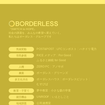
『SWITCH to HOPE』
社会の課題を、みんなの希望へ変えていく。
私たちはボーダレス・グループです
POST&POST
LFCコンポスト
ハチドリ電力
気候変動
RICE メディア
For Good
市民参画
ふるさと納税 for Good
ZERO PC
アノサポ
人権
ボーダレス・グリーンズ
農業
ボーダレスハウス
ボーダレスビジット
多文化共生
むすびば
夢中教室
小さな森の学童
教育・子育て
UNROOF
いえとしごと
就労機会
公民連携室
地域課題