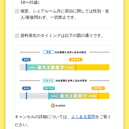
18〜35歳）
個室、シェアルーム共に宿泊に関しては性別・友
※無職の方は無しとご記入ください
人/家族問わず、一切禁止です。
提携機関
※以下の提携機関に所属されている方はお選び下さい。
賃料発生のタイミングは以下の図の通りです。
ボーダレスハウスを知ったきっかけ
*
検索エンジン（Google／Yahoo! など）
広告を見て（Google広告／SNS広告 など）
物件ポータルサイト
ブログやWeb記事を読んで
キャンセルの詳細については、
よくある質問
をご覧く
友人/知人からの口コミ
所属先からの紹介
ださい。
SNSインフルエンサーの投稿を見た