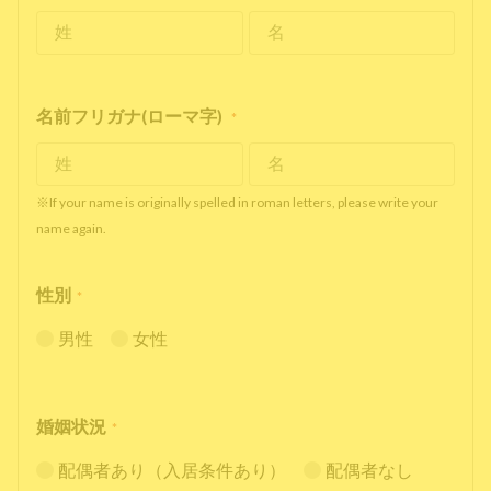
名前フリガナ(ローマ字)
*
※If your name is originally spelled in roman letters, please write your
name again.
性別
*
男性
女性
婚姻状況
*
配偶者あり（入居条件あり）
配偶者なし