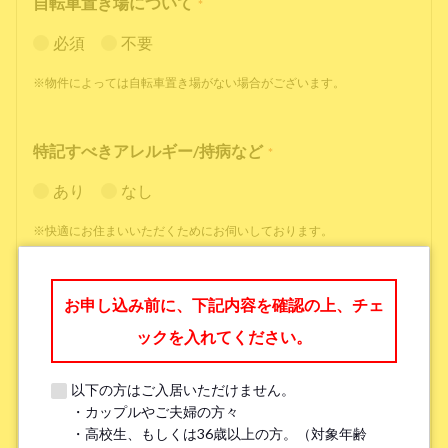
自転車置き場について
*
必須
不要
※物件によっては自転車置き場がない場合がございます。
特記すべきアレルギー/持病など
*
あり
なし
※快適にお住まいいただくためにお伺いしております。
職業
*
お申し込み前に、下記内容を確認の上、チェ
ックを入れてください。
以下の方はご入居いただけません。
・カップルやご夫婦の方々
勤務先名、学校名
*
・高校生、もしくは36歳以上の方。（対象年齢