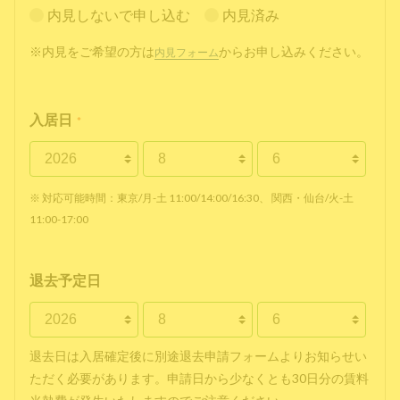
内見しないで申し込む
内見済み
※内見をご希望の方は
からお申し込みください。
内見フォーム
入居日
*
※ 対応可能時間：東京/月-土 11:00/14:00/16:30、 関西・仙台/火-土
11:00-17:00
退去予定日
退去日は入居確定後に別途退去申請フォームよりお知らせい
ただく必要があります。申請日から少なくとも30日分の賃料