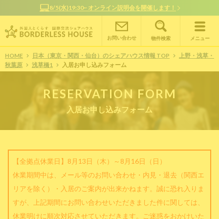
8/5(水)19:30~ オンライン説明会を開催します！
お問い合わせ
物件検索
メニュー
HOME
日本（東京・関西・仙台）のシェアハウス情報 TOP
上野・浅草・
秋葉原
浅草橋1
入居お申し込みフォーム
RESERVATION FORM
入居お申し込みフォーム
【全拠点休業日】8月13日（木）～8月16日（日）
休業期間中は、メール等のお問い合わせ・内見・退去（関西エ
リアを除く）・入居のご案内が出来かねます。誠に恐れ入りま
すが、上記期間にお問い合わせいただきました件に関しては、
休業明けに順次対応させていただきます。ご迷惑をおかけいた