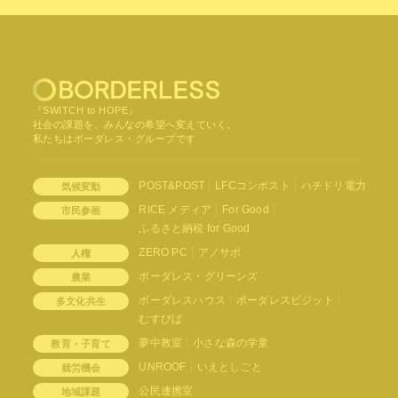
『SWITCH to HOPE』
社会の課題を、みんなの希望へ変えていく。
私たちはボーダレス・グループです
POST&POST
LFCコンポスト
ハチドリ電力
気候変動
RICE メディア
For Good
市民参画
ふるさと納税 for Good
ZERO PC
アノサポ
人権
ボーダレス・グリーンズ
農業
ボーダレスハウス
ボーダレスビジット
多文化共生
むすびば
夢中教室
小さな森の学童
教育・子育て
UNROOF
いえとしごと
就労機会
公民連携室
地域課題