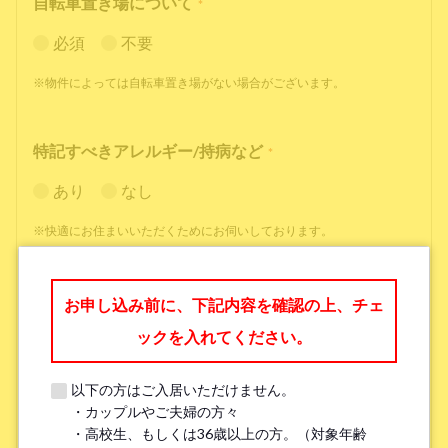
自転車置き場について
*
必須
不要
※物件によっては自転車置き場がない場合がございます。
特記すべきアレルギー/持病など
*
あり
なし
※快適にお住まいいただくためにお伺いしております。
職業
*
お申し込み前に、下記内容を確認の上、チェ
ックを入れてください。
以下の方はご入居いただけません。
・カップルやご夫婦の方々
勤務先名、学校名
*
・高校生、もしくは36歳以上の方。（対象年齢