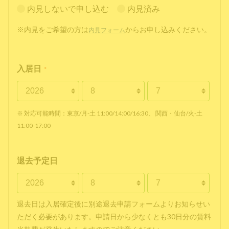
内見しないで申し込む
内見済み
※内見をご希望の方は
からお申し込みください。
内見フォーム
入居日
*
※ 対応可能時間：東京/月-土 11:00/14:00/16:30、 関西・仙台/火-土
11:00-17:00
退去予定日
退去日は入居確定後に別途退去申請フォームよりお知らせい
ただく必要があります。申請日から少なくとも30日分の賃料