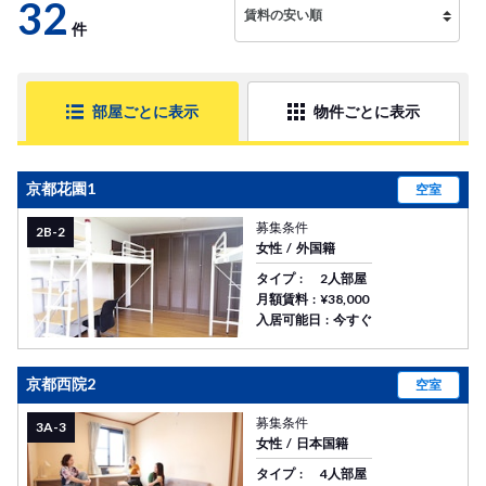
32
件
部屋ごとに表示
物件ごとに表示
京都花園1
空室
募集条件
2B-2
女性
外国籍
タイプ
2人部屋
月額賃料
¥38,000
入居可能日
今すぐ
京都西院2
空室
募集条件
3A-3
女性
日本国籍
タイプ
4人部屋