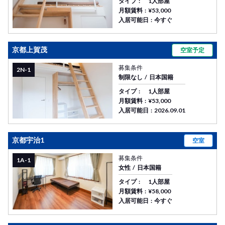
タイプ
1人部屋
月額賃料
¥53,000
入居可能日
今すぐ
京都上賀茂
空室予定
募集条件
2N-1
制限なし
日本国籍
タイプ
1人部屋
月額賃料
¥53,000
入居可能日
2026.09.01
京都宇治1
空室
募集条件
1A-1
女性
日本国籍
タイプ
1人部屋
月額賃料
¥58,000
入居可能日
今すぐ