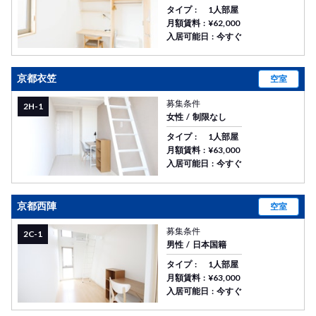
タイプ
1人部屋
月額賃料
¥62,000
入居可能日
今すぐ
京都衣笠
空室
募集条件
2H-1
女性
制限なし
タイプ
1人部屋
月額賃料
¥63,000
入居可能日
今すぐ
京都西陣
空室
募集条件
2C-1
男性
日本国籍
タイプ
1人部屋
月額賃料
¥63,000
入居可能日
今すぐ