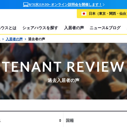
8/5(水)19:30~ オンライン説明会を開催します！
日本（東京・関西・仙台）
ハウスとは
シェアハウスを探す
入居者の声
ニュース&ブログ
P
入居者の声
退去者の声
TENANT REVIEW
過去入居者の声