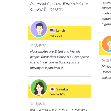
remind
た。それはすごくいい変化だったんじゃ
connect
ないかと思っています。
made m
motiva
togeth
Lynch
male
20's
浅草橋1
Housemates are Bright and friendly
people. Borderless House is a Great place
浅
to start your connections if you are
My fav
moving to japan from 0.
Border
and mi
Sayaka
female
20's
浅草橋1
約4ヶ月で得られたことは、人との違い