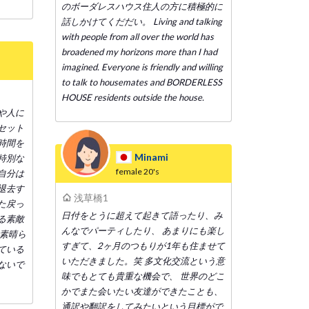
のボーダレスハウス住人の方に積極的に
話しかけてくだだい。 Living and talking
with people from all over the world has
broadened my horizons more than I had
imagined. Everyone is friendly and willing
to talk to housemates and BORDERLESS
HOUSE residents outside the house.
や人に
セット
時間を
Minami
特別な
female
20's
自分は
退去す
浅草橋1
た戻っ
日付をとうに超えて起きて語ったり、み
る素敵
んなでパーティしたり、 あまりにも楽し
な素晴ら
すぎて、2ヶ月のつもりが1年も住ませて
ている
いただきました。笑 多文化交流という意
ないで
味でもとても貴重な機会で、 世界のどこ
かでまた会いたい友達ができたことも、
通訳や翻訳をしてみたいという目標がで