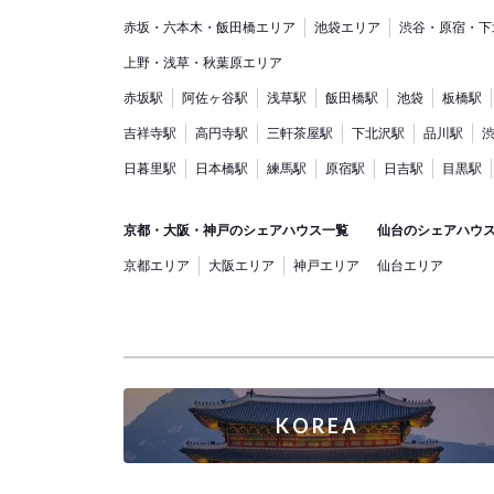
赤坂・六本木・飯田橋エリア
池袋エリア
渋谷・原宿・下
上野・浅草・秋葉原エリア
赤坂駅
阿佐ヶ谷駅
浅草駅
飯田橋駅
池袋
板橋駅
吉祥寺駅
高円寺駅
三軒茶屋駅
下北沢駅
品川駅
日暮里駅
日本橋駅
練馬駅
原宿駅
日吉駅
目黒駅
京都・大阪・神戸のシェアハウス一覧
仙台のシェアハウ
京都エリア
大阪エリア
神戸エリア
仙台エリア
KOREA