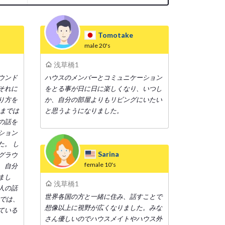
Tomotake
male
20's
浅草橋1
ウンド
ハウスのメンバーとコミュニケーション
それに
をとる事が日に日に楽しくなり、いつし
り方を
か、自分の部屋よりもリビングにいたい
今までは
と思うようになりました。
の話を
ション
た。 し
Sarina
グラウ
female
10's
、自分
まし
浅草橋1
人の話
世界各国の方と一緒に住み、話すことで
昔では、
想像以上に視野が広くなりました。みな
ている
さん優しいのでハウスメイトやハウス外