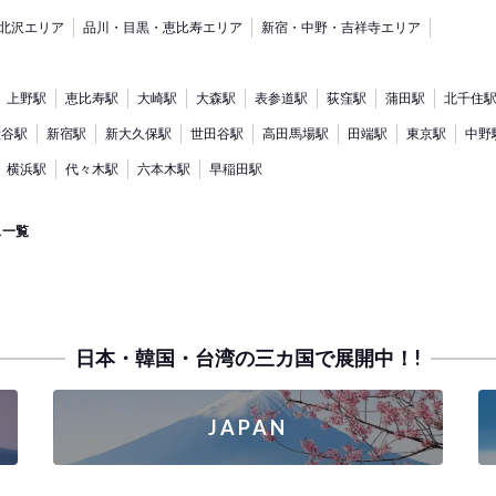
北沢エリア
品川・目黒・恵比寿エリア
新宿・中野・吉祥寺エリア
上野駅
恵比寿駅
大崎駅
大森駅
表参道駅
荻窪駅
蒲田駅
北千住
渋谷駅
新宿駅
新大久保駅
世田谷駅
高田馬場駅
田端駅
東京駅
中野
横浜駅
代々木駅
六本木駅
早稲田駅
ス一覧
日本・韓国・台湾の三カ国で展開中！!
JAPAN