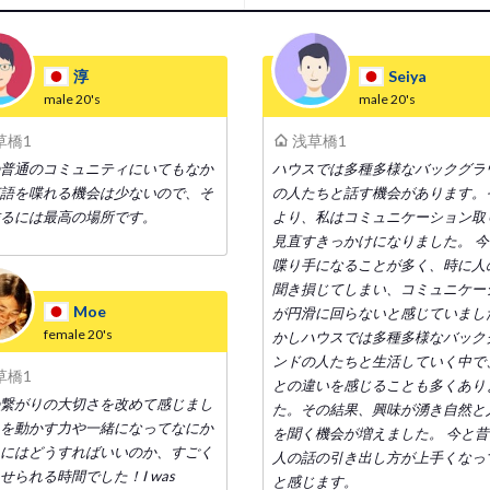
淳
Seiya
male
20's
male
20's
草橋1
浅草橋1
普通のコミュニティにいてもなか
ハウスでは多種多様なバックグラ
語を喋れる機会は少ないので、そ
の人たちと話す機会があります。
るには最高の場所です。
より、私はコミュニケーション取
見直すきっかけになりました。 
喋り手になることが多く、時に人
聞き損じてしまい、コミュニケー
Moe
が円滑に回らないと感じていまし
female
20's
かしハウスでは多種多様なバック
ンドの人たちと生活していく中で
草橋1
との違いを感じることも多くあり
繋がりの大切さを改めて感じまし
た。その結果、興味が湧き自然と
を動かす力や一緒になってなにか
を聞く機会が増えました。 今と
にはどうすればいいのか、すごく
人の話の引き出し方が上手くなっ
せられる時間でした！I was
と感じます。