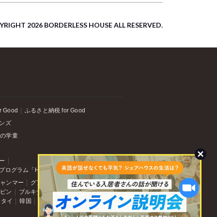
YRIGHT 2026 BORDERLESS HOUSE ALL RESERVED.
r Good
ふるさと納税 for Good
ンズ
森の学童
ー
プログラム「HOPE」
ミャンマー
グアテマラ
エクアドル
リピン
ブルキナファソ
マレーシア
タイ
韓国
台湾