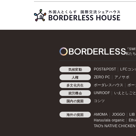
『SWI
私た
POST&POST
LFCコ
気候変動
ZERO PC
アノサポ
人権
ボーダレスハウス
ボー
多文化共生
UNROOF
いえとしご
就労機会
コシツ
国内の貧困
AMOMA
JOGGO
LIB
海外の貧困
Haruulala organic
Ethi
TAO's NATIVE CHICKEN