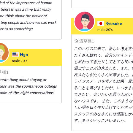
ed of the importance of human
ions! It was a time that really
e think about the power of
ting people and how we can work
Ryosuke
er to do something!
male
20's
浅草橋1
このハウスに来て、新しい考え方
Ngo
たくさん触れて、自分のマインド
male
20's
も変わってきたりしてとても良い
過ごすことが出来ました。また、
草橋1
友人たちがたくさん出来ました。
orite thing about staying at
ライフステージを考えた結果一度
less was the spontaneous outings
ることを選びましたが、いつかま
ddle-of-the-night conversations.
てきたい、会いたいと思う人がい
なハウスです。 また、このよう
しい場を日々作り上げてくださっ
スタッフのみなさんには感謝しか
す。ありがとうございました。