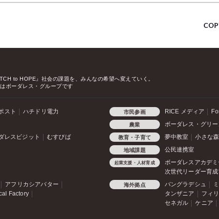
COP
TCH to HOPE』
社会の課題を、みんなの希望へ変えていく。
ちはボーダレス・グループです
ンポスト
ハチドリ電力
RICE メディア
Fo
市民参画
ボーダレス・グリー
農業
ダレスビジット
むすびば
夢中教室
小さな
教育・子育て
と
公民連携室
地域課題
ボーダレスアカデミ
起業支援・人材育成
次世代リーダー育成
アフリカシアバター
バングラデシュ
海外拠点
cal Factory
タンザニア
フィ
セネガル
ケニア