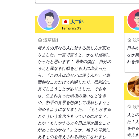
大二郎
female
20's
浅草橋1
浅
考え方の異なる人に対する接し方が変わ
日本の
りました。一言で言うと、かなり寛容に
なか英
なったと思います！ 過去の僕は、自分の
れを作
考えと異なる行動をとる人に出会った
ら、「この人は自分とは違うんだ」と表
面的なことだけで判断したり、批判的に
見てしまうことがありました。でも今
は、生まれ育った環境の違いなどを含
め、相手の背景を想像して理解しようと
浅
努めるようになりました。 「もしかする
人との
とそういう文化をもっているのかな？」
た！人
とか「もしかすると今日は何か嫌なこと
をやる
があったのかな？」とか、相手の背景に
考えさ
あるものを考えられる自分になれまし