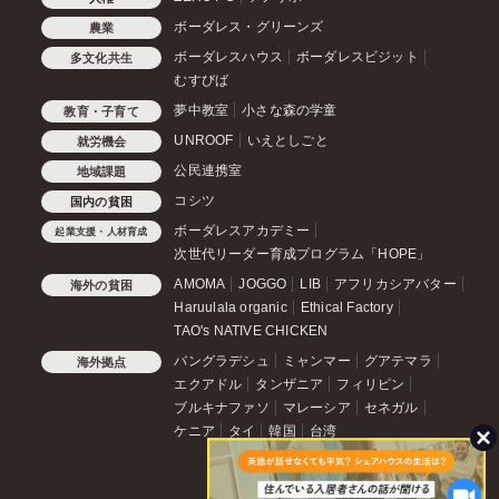
ボーダレス・グリーンズ
農業
ボーダレスハウス
ボーダレスビジット
多文化共生
むすびば
夢中教室
小さな森の学童
教育・子育て
UNROOF
いえとしごと
就労機会
公民連携室
地域課題
コシツ
国内の貧困
ボーダレスアカデミー
起業支援・人材育成
次世代リーダー育成プログラム「HOPE」
AMOMA
JOGGO
LIB
アフリカシアバター
海外の貧困
Haruulala organic
Ethical Factory
TAO's NATIVE CHICKEN
バングラデシュ
ミャンマー
グアテマラ
海外拠点
エクアドル
タンザニア
フィリピン
ブルキナファソ
マレーシア
セネガル
ケニア
タイ
韓国
台湾