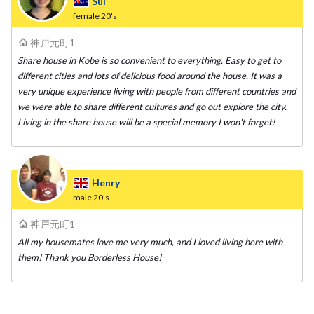
Sui
female
20's
神戸元町1
Share house in Kobe is so convenient to everything. Easy to get to
different cities and lots of delicious food around the house. It was a
very unique experience living with people from different countries and
we were able to share different cultures and go out explore the city.
Living in the share house will be a special memory I won't forget!
Henry
male
20's
神戸元町1
All my housemates love me very much, and I loved living here with
them! Thank you Borderless House!