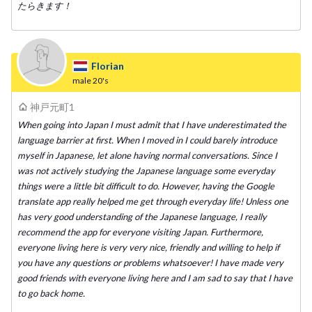
たらきます！
Florian
male
20's
神戸元町1
When going into Japan I must admit that I have underestimated the
language barrier at first. When I moved in I could barely introduce
myself in Japanese, let alone having normal conversations. Since I
was not actively studying the Japanese language some everyday
things were a little bit difficult to do. However, having the Google
translate app really helped me get through everyday life! Unless one
has very good understanding of the Japanese language, I really
recommend the app for everyone visiting Japan. Furthermore,
everyone living here is very very nice, friendly and willing to help if
you have any questions or problems whatsoever! I have made very
good friends with everyone living here and I am sad to say that I have
to go back home.