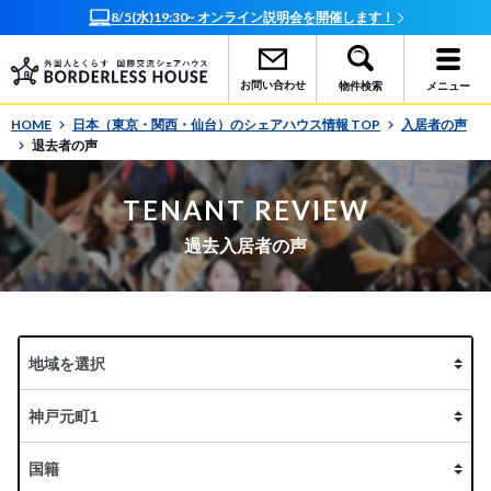
8/5(水)19:30~ オンライン説明会を開催します！
お問い合わせ
物件検索
メニュー
HOME
日本（東京・関西・仙台）のシェアハウス情報 TOP
入居者の声
退去者の声
TENANT REVIEW
過去入居者の声