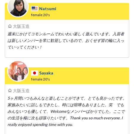
Natsumi
female
20's
大阪玉造
週末にかけてコモンルームでわいわい楽しく遊んでいます。入居者
は新しいメンバーを常に歓迎しているので、おくせず皆の輪に入っ
ていってください！
Sayaka
female
20's
大阪玉造
5ヶ月間いつもみんなと楽しむことができて、とても良かったです。
家族みたいに話しもできたし、時には喧嘩もありました。笑 でも
みんないつも優しくて、Welcomeなメンバーばかりでした。ここで
の生活を糧に次も頑張りたいです。Thank you so much everyone. I
really enjoyed spending time with you.