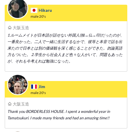
Hikaru
male
20's
大阪玉造
1.ルームメイトが日本語が話せない外国人(独→仏→印)だったのが、
一番良かった。二人で一緒に生活するなかで、彼等と本音で話を出
来たので日本とは別の価値観を深く感じることができた。勿論英語
力もついた。 2.学生から社会人まど色々な人がいて、問題もあった
が、それも今考えれば勉強になった。
Jim
male
20's
大阪玉造
Thank you BORDERLESS HOUSE. I spent a wonderful year in
Tamatsukuri. I made many friends and had an amazing time!!