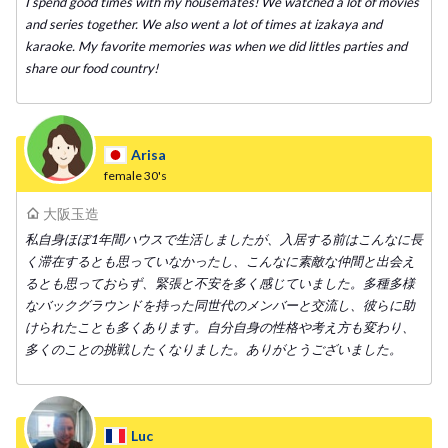
I spend good times with my housemates! We watched a lot of movies
and series together. We also went a lot of times at izakaya and
karaoke. My favorite memories was when we did littles parties and
share our food country!
Arisa
female
30's
大阪玉造
私自身ほぼ1年間ハウスで生活しましたが、入居する前はこんなに長
く滞在するとも思っていなかったし、こんなに素敵な仲間と出会え
るとも思っておらず、緊張と不安を多く感じていました。多種多様
なバックグラウンドを持った同世代のメンバーと交流し、彼らに助
けられたことも多くあります。自分自身の性格や考え方も変わり、
多くのことの挑戦したくなりました。ありがとうございました。
Luc