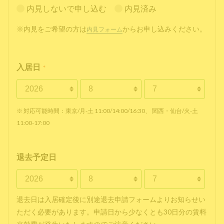
内見しないで申し込む
内見済み
※内見をご希望の方は
からお申し込みください。
内見フォーム
入居日
*
※ 対応可能時間：東京/月-土 11:00/14:00/16:30、 関西・仙台/火-土
11:00-17:00
退去予定日
退去日は入居確定後に別途退去申請フォームよりお知らせい
ただく必要があります。申請日から少なくとも30日分の賃料