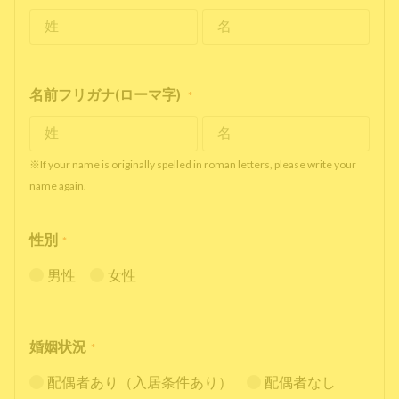
名前フリガナ(ローマ字)
*
※If your name is originally spelled in roman letters, please write your
name again.
性別
*
男性
女性
婚姻状況
*
配偶者あり（入居条件あり）
配偶者なし