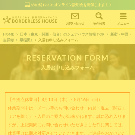
8/5(水)19:30~ オンライン説明会を開催します！
お問い合わせ
物件検索
メニュー
HOME
日本（東京・関西・仙台）のシェアハウス情報 TOP
新宿・中野・
吉祥寺
早稲田1
入居お申し込みフォーム
RESERVATION FORM
入居お申し込みフォーム
【全拠点休業日】8月13日（木）～8月16日（日）
休業期間中は、メール等のお問い合わせ・内見・退去（関西エ
リアを除く）・入居のご案内が出来かねます。誠に恐れ入りま
すが、上記期間にお問い合わせいただきました件に関しては、
休業明けに順次対応させていただきます。ご迷惑をおかけいた