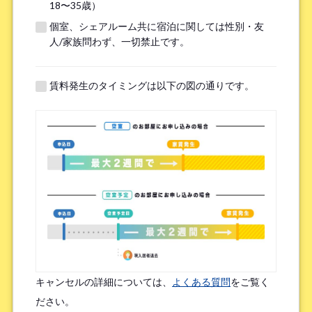
18〜35歳）
個室、シェアルーム共に宿泊に関しては性別・友
※無職の方は無しとご記入ください
人/家族問わず、一切禁止です。
提携機関
※以下の提携機関に所属されている方はお選び下さい。
賃料発生のタイミングは以下の図の通りです。
ボーダレスハウスを知ったきっかけ
*
検索エンジン（Google／Yahoo! など）
広告を見て（Google広告／SNS広告 など）
物件ポータルサイト
ブログやWeb記事を読んで
キャンセルの詳細については、
よくある質問
をご覧く
友人/知人からの口コミ
所属先からの紹介
ださい。
SNSインフルエンサーの投稿を見た