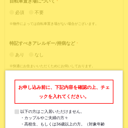
自転車置き場について
*
必須
不要
※物件によっては自転車置き場がない場合がございます。
特記すべきアレルギー/持病など
*
あり
なし
※快適にお住まいいただくためにお伺いしております。
職業
*
お申し込み前に、下記内容を確認の上、チェ
ックを入れてください。
以下の方はご入居いただけません。
・カップルやご夫婦の方々
勤務先名、学校名
*
・高校生、もしくは36歳以上の方。（対象年齢