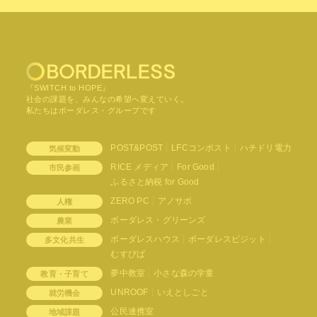
『SWITCH to HOPE』
社会の課題を、みんなの希望へ変えていく。
私たちはボーダレス・グループです
POST&POST
LFCコンポスト
ハチドリ電力
気候変動
RICE メディア
For Good
市民参画
ふるさと納税 for Good
ZERO PC
アノサポ
人権
ボーダレス・グリーンズ
農業
ボーダレスハウス
ボーダレスビジット
多文化共生
むすびば
夢中教室
小さな森の学童
教育・子育て
UNROOF
いえとしごと
就労機会
公民連携室
地域課題