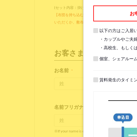
(セット内容：掛け布団、掛け布団カバー、ブラン
お
【布団を持ち込む方】各ベッドに備え付けのマット
いただくか、敷布団をご用意ください。他に、枕
以下の方はご入居
・カップルやご夫
・高校生、もしくは
お客さま情報
個室、シェアルー
お名前
*
賃料発生のタイミ
名前フリガナ(ローマ字)
*
※If your name is originally spelled in roman letter