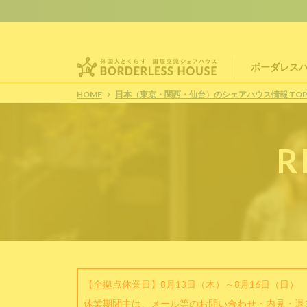
ボーダレス
HOME
日本（東京・関西・仙台）のシェアハウス情報 TO
R
【全拠点休業日】8月13日（木）～8月16日（日）
休業期間中は、メール等のお問い合わせ・内見・退