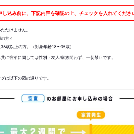
ケット、枕、枕カバー、ベッドパッド、シーツの7点)
申し込み前に、下記内容を確認の上、チェックを入れてくださ
レスに直接寝ることはできません。 必ずベッドパッド を敷き、シーツをご使用
や掛け布団をご持参ください。
いただけません。
婦の方々
36歳以上の方。（対象年齢18〜35歳）
ム共に宿泊に関しては性別・友人/家族問わず、一切禁止です。
ングは以下の図の通りです。
s, please write your name again.