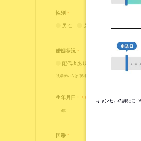
性別
*
男性
女性
婚姻状況
*
配偶者あり（入居条件あり）
既婚者の方は原則お断りしておりますが、状況に
生年月日
*
入居時点で18歳～35歳の方が対象
キャンセルの詳細につ
国籍
*