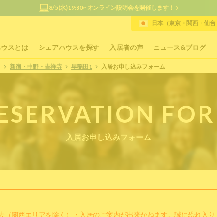
8/5(水)19:30~ オンライン説明会を開催します！
日本（東京・関西・仙台）
ハウスとは
シェアハウスを探す
入居者の声
ニュース&ブログ
P
新宿・中野・吉祥寺
早稲田1
入居お申し込みフォーム
ESERVATION FO
入居お申し込みフォーム
去（関西エリアを除く）・入居のご案内が出来かねます。誠に恐れ入り