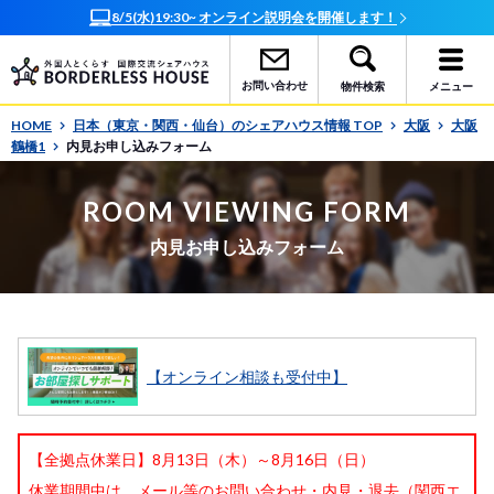
8/5(水)19:30~ オンライン説明会を開催します！
お問い合わせ
物件検索
メニュー
HOME
日本（東京・関西・仙台）のシェアハウス情報 TOP
大阪
大阪
鶴橋1
内見お申し込みフォーム
ROOM VIEWING FORM
内見お申し込みフォーム
【オンライン相談も受付中】
【全拠点休業日】8月13日（木）～8月16日（日）
休業期間中は、メール等のお問い合わせ・内見・退去（関西エ