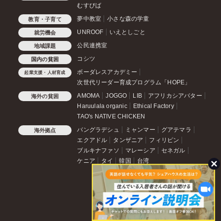
むすびば
夢中教室
小さな森の学童
教育・子育て
UNROOF
いえとしごと
就労機会
公民連携室
地域課題
コシツ
国内の貧困
ボーダレスアカデミー
起業支援・人材育成
次世代リーダー育成プログラム「HOPE」
AMOMA
JOGGO
LIB
アフリカシアバター
海外の貧困
Haruulala organic
Ethical Factory
TAO's NATIVE CHICKEN
バングラデシュ
ミャンマー
グアテマラ
海外拠点
エクアドル
タンザニア
フィリピン
ブルキナファソ
マレーシア
セネガル
ケニア
タイ
韓国
台湾