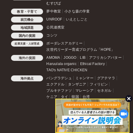
むすびば
夢中教室
小さな森の学童
教育・子育て
UNROOF
いえとしごと
就労機会
公民連携室
地域課題
コシツ
国内の貧困
ボーダレスアカデミー
起業支援・人材育成
次世代リーダー育成プログラム「HOPE」
AMOMA
JOGGO
LIB
アフリカシアバター
海外の貧困
Haruulala organic
Ethical Factory
TAO's NATIVE CHICKEN
バングラデシュ
ミャンマー
グアテマラ
海外拠点
エクアドル
タンザニア
フィリピン
ブルキナファソ
マレーシア
セネガル
ケニア
タイ
韓国
台湾