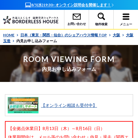
8/5(水)19:30~ オンライン説明会を開催します！
お問い合わせ
物件検索
メニュー
HOME
日本（東京・関西・仙台）のシェアハウス情報 TOP
大阪
大阪
玉造
内見お申し込みフォーム
ROOM VIEWING FORM
内見お申し込みフォーム
【オンライン相談も受付中】
【全拠点休業日】8月13日（木）～8月16日（日）
休業期間中は、メール等のお問い合わせ・内見・退去（関西エ