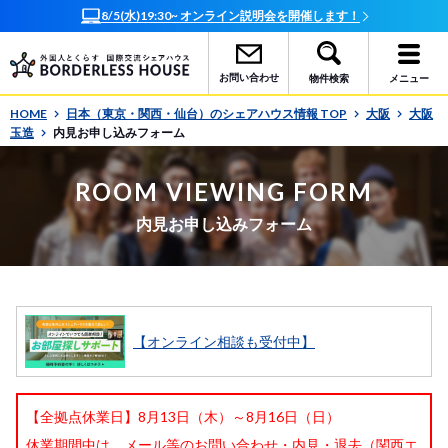
8/5(水)19:30~ オンライン説明会を開催します！
お問い合わせ
物件検索
メニュー
HOME
日本（東京・関西・仙台）のシェアハウス情報 TOP
大阪
大阪
玉造
内見お申し込みフォーム
ROOM VIEWING FORM
内見お申し込みフォーム
【オンライン相談も受付中】
【全拠点休業日】8月13日（木）～8月16日（日）
休業期間中は、メール等のお問い合わせ・内見・退去（関西エ