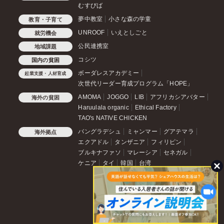
むすびば
夢中教室
小さな森の学童
教育・子育て
UNROOF
いえとしごと
就労機会
公民連携室
地域課題
コシツ
国内の貧困
ボーダレスアカデミー
起業支援・人材育成
次世代リーダー育成プログラム「HOPE」
AMOMA
JOGGO
LIB
アフリカシアバター
海外の貧困
Haruulala organic
Ethical Factory
TAO's NATIVE CHICKEN
バングラデシュ
ミャンマー
グアテマラ
海外拠点
エクアドル
タンザニア
フィリピン
ブルキナファソ
マレーシア
セネガル
ケニア
タイ
韓国
台湾