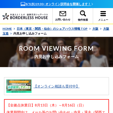
8/5(水)19:30~ オンライン説明会を開催します！
お問い合わせ
物件検索
メニュー
HOME
日本（東京・関西・仙台）のシェアハウス情報 TOP
大阪
大阪
玉造
内見お申し込みフォーム
ROOM VIEWING FORM
内見お申し込みフォーム
【オンライン相談も受付中】
【全拠点休業日】8月13日（木）～8月16日（日）
休業期間中は、メール等のお問い合わせ・内見・退去（関西エ