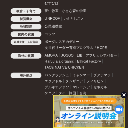
むすびば
夢中教室
小さな森の学童
教育・子育て
UNROOF
いえとしごと
就労機会
公民連携室
地域課題
コシツ
国内の貧困
ボーダレスアカデミー
起業支援・人材育成
次世代リーダー育成プログラム「HOPE」
AMOMA
JOGGO
LIB
アフリカシアバター
海外の貧困
Haruulala organic
Ethical Factory
TAO's NATIVE CHICKEN
バングラデシュ
ミャンマー
グアテマラ
海外拠点
エクアドル
タンザニア
フィリピン
ブルキナファソ
マレーシア
セネガル
ケニア
タイ
韓国
台湾