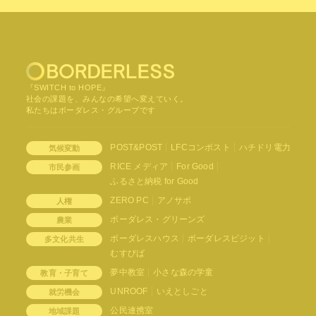
『SWITCH to HOPE』
社会の課題を、みんなの希望へ変えていく。
私たちはボーダレス・グループです
POST&POST
LFCコンポスト
ハチドリ電力
気候変動
RICE メディア
For Good
市民参画
ふるさと納税 for Good
ZERO PC
アノサポ
人権
ボーダレス・グリーンズ
農業
ボーダレスハウス
ボーダレスビジット
多文化共生
むすびば
夢中教室
小さな森の学童
教育・子育て
UNROOF
いえとしごと
就労機会
公民連携室
地域課題