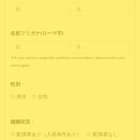
名前フリガナ(ローマ字)
*
※If your name is originally spelled in roman letters, please write your
name again.
性別
*
男性
女性
婚姻状況
*
配偶者あり（入居条件あり）
配偶者なし