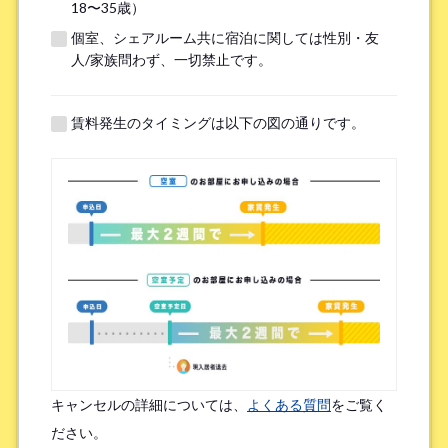
18〜35歳）
個室、シェアルーム共に宿泊に関しては性別・友
※無職の方は無しとご記入ください
人/家族問わず、一切禁止です。
提携機関
※以下の提携機関に所属されている方はお選び下さい。
賃料発生のタイミングは以下の図の通りです。
ボーダレスハウスを知ったきっかけ
*
検索エンジン（Google／Yahoo! など）
広告を見て（Google広告／SNS広告 など）
物件ポータルサイト
ブログやWeb記事を読んで
キャンセルの詳細については、
よくある質問
をご覧く
友人/知人からの口コミ
所属先からの紹介
ださい。
SNSインフルエンサーの投稿を見た