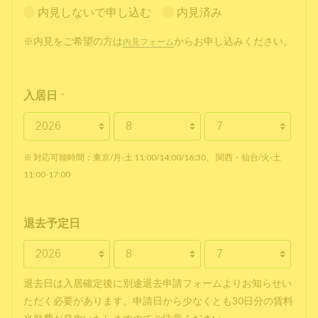
内見しないで申し込む
内見済み
※内見をご希望の方は
からお申し込みください。
内見フォーム
入居日
*
※ 対応可能時間：東京/月-土 11:00/14:00/16:30、 関西・仙台/火-土
11:00-17:00
退去予定日
退去日は入居確定後に別途退去申請フォームよりお知らせい
ただく必要があります。申請日から少なくとも30日分の賃料