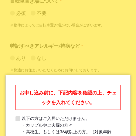
自転車置き場について
*
必須
不要
※物件によっては自転車置き場がない場合がございます。
特記すべきアレルギー/持病など
*
あり
なし
※快適にお住まいいただくためにお伺いしております。
職業
*
お申し込み前に、下記内容を確認の上、チェ
ックを入れてください。
以下の方はご入居いただけません。
・カップルやご夫婦の方々
勤務先名、学校名
*
・高校生、もしくは36歳以上の方。（対象年齢