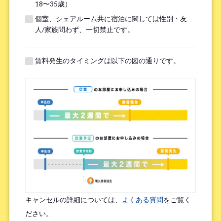
18〜35歳）
個室、シェアルーム共に宿泊に関しては性別・友
※無職の方は無しとご記入ください
人/家族問わず、一切禁止です。
提携機関
※以下の提携機関に所属されている方はお選び下さい。
賃料発生のタイミングは以下の図の通りです。
ボーダレスハウスを知ったきっかけ
*
検索エンジン（Google／Yahoo! など）
広告を見て（Google広告／SNS広告 など）
物件ポータルサイト
ブログやWeb記事を読んで
キャンセルの詳細については、
よくある質問
をご覧く
友人/知人からの口コミ
所属先からの紹介
ださい。
SNSインフルエンサーの投稿を見た