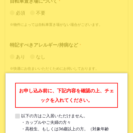
自転車置き場について
*
必須
不要
※物件によっては自転車置き場がない場合がございます。
特記すべきアレルギー/持病など
*
あり
なし
※快適にお住まいいただくためにお伺いしております。
職業
*
お申し込み前に、下記内容を確認の上、チェ
ックを入れてください。
以下の方はご入居いただけません。
・カップルやご夫婦の方々
勤務先名、学校名
*
・高校生、もしくは36歳以上の方。（対象年齢