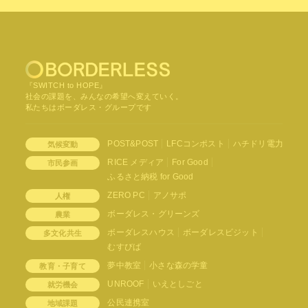
『SWITCH to HOPE』
社会の課題を、みんなの希望へ変えていく。
私たちはボーダレス・グループです
POST&POST
LFCコンポスト
ハチドリ電力
気候変動
RICE メディア
For Good
市民参画
ふるさと納税 for Good
ZERO PC
アノサポ
人権
ボーダレス・グリーンズ
農業
ボーダレスハウス
ボーダレスビジット
多文化共生
むすびば
夢中教室
小さな森の学童
教育・子育て
UNROOF
いえとしごと
就労機会
公民連携室
地域課題