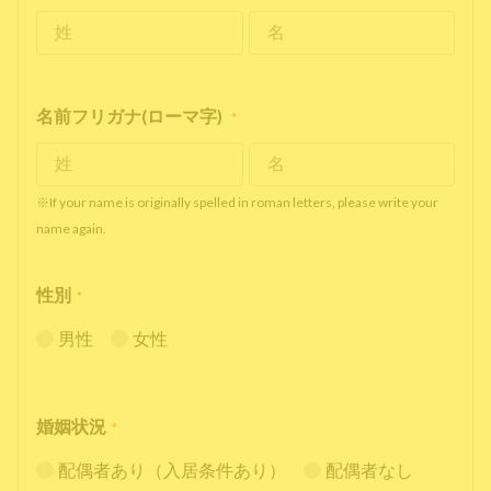
名前フリガナ(ローマ字)
*
※If your name is originally spelled in roman letters, please write your
name again.
性別
*
男性
女性
婚姻状況
*
配偶者あり（入居条件あり）
配偶者なし