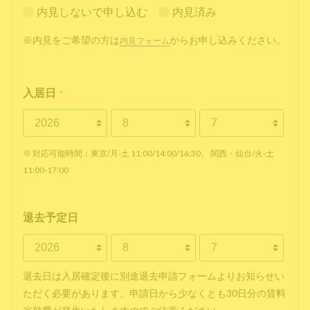
内見しないで申し込む
内見済み
※内見をご希望の方は
からお申し込みください。
内見フォーム
入居日
*
※ 対応可能時間：東京/月-土 11:00/14:00/16:30、 関西・仙台/火-土
11:00-17:00
退去予定日
退去日は入居確定後に別途退去申請フォームよりお知らせい
ただく必要があります。申請日から少なくとも30日分の賃料