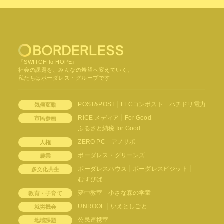
『SWITCH to HOPE』
社会の課題を、みんなの希望へ変えていく。
私たちはボーダレス・グループです
POST&POST
LFCコンポスト
ハチドリ電力
気候変動
RICE メディア
For Good
市民参画
ふるさと納税 for Good
ZERO PC
アノサポ
人権
ボーダレス・グリーンズ
農業
ボーダレスハウス
ボーダレスビジット
多文化共生
むすびば
夢中教室
小さな森の学童
教育・子育て
UNROOF
いえとしごと
就労機会
公民連携室
地域課題