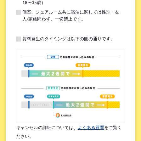
18〜35歳）
個室、シェアルーム共に宿泊に関しては性別・友
※無職の方は無しとご記入ください
人/家族問わず、一切禁止です。
提携機関
※以下の提携機関に所属されている方はお選び下さい。
賃料発生のタイミングは以下の図の通りです。
ボーダレスハウスを知ったきっかけ
*
検索エンジン（Google／Yahoo! など）
広告を見て（Google広告／SNS広告 など）
物件ポータルサイト
ブログやWeb記事を読んで
キャンセルの詳細については、
よくある質問
をご覧く
友人/知人からの口コミ
所属先からの紹介
ださい。
SNSインフルエンサーの投稿を見た