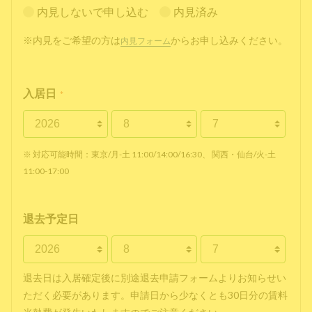
内見しないで申し込む
内見済み
※内見をご希望の方は
からお申し込みください。
内見フォーム
入居日
*
※ 対応可能時間：東京/月-土 11:00/14:00/16:30、 関西・仙台/火-土
11:00-17:00
退去予定日
退去日は入居確定後に別途退去申請フォームよりお知らせい
ただく必要があります。申請日から少なくとも30日分の賃料