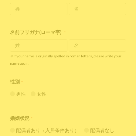
名前フリガナ(ローマ字)
*
※If your name is originally spelled in roman letters, please write your
name again.
性別
*
男性
女性
婚姻状況
*
配偶者あり（入居条件あり）
配偶者なし