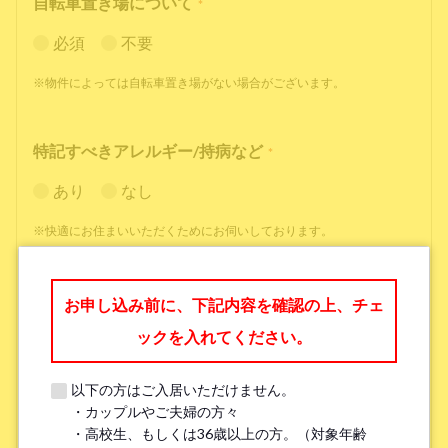
自転車置き場について
*
必須
不要
※物件によっては自転車置き場がない場合がございます。
特記すべきアレルギー/持病など
*
あり
なし
※快適にお住まいいただくためにお伺いしております。
職業
*
お申し込み前に、下記内容を確認の上、チェ
ックを入れてください。
以下の方はご入居いただけません。
・カップルやご夫婦の方々
勤務先名、学校名
*
・高校生、もしくは36歳以上の方。（対象年齢