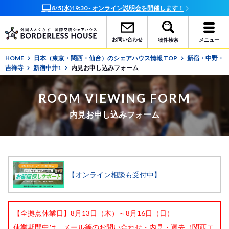
8/5(水)19:30~ オンライン説明会を開催します！
お問い合わせ
物件検索
メニュー
HOME
日本（東京・関西・仙台）のシェアハウス情報 TOP
新宿・中野・
吉祥寺
新宿中井1
内見お申し込みフォーム
ROOM VIEWING FORM
内見お申し込みフォーム
【オンライン相談も受付中】
【全拠点休業日】8月13日（木）～8月16日（日）
休業期間中は、メール等のお問い合わせ・内見・退去（関西エ