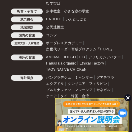
むすびば
夢中教室
小さな森の学童
教育・子育て
UNROOF
いえとしごと
就労機会
公民連携室
地域課題
コシツ
国内の貧困
ボーダレスアカデミー
起業支援・人材育成
次世代リーダー育成プログラム「HOPE」
AMOMA
JOGGO
LIB
アフリカシアバター
海外の貧困
Haruulala organic
Ethical Factory
TAO's NATIVE CHICKEN
バングラデシュ
ミャンマー
グアテマラ
海外拠点
エクアドル
タンザニア
フィリピン
ブルキナファソ
マレーシア
セネガル
ケニア
タイ
韓国
台湾