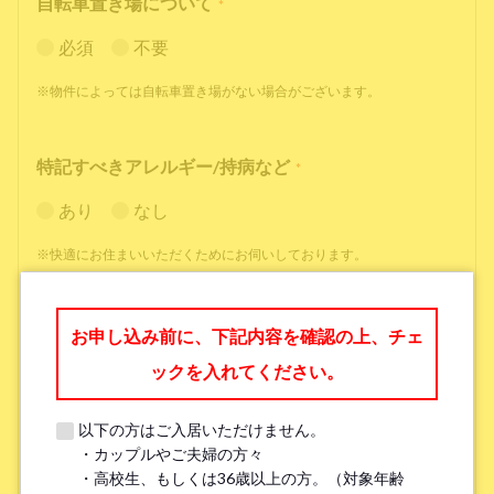
自転車置き場について
*
必須
不要
※物件によっては自転車置き場がない場合がございます。
特記すべきアレルギー/持病など
*
あり
なし
※快適にお住まいいただくためにお伺いしております。
職業
*
お申し込み前に、下記内容を確認の上、チェ
ックを入れてください。
以下の方はご入居いただけません。
・カップルやご夫婦の方々
勤務先名、学校名
*
・高校生、もしくは36歳以上の方。（対象年齢