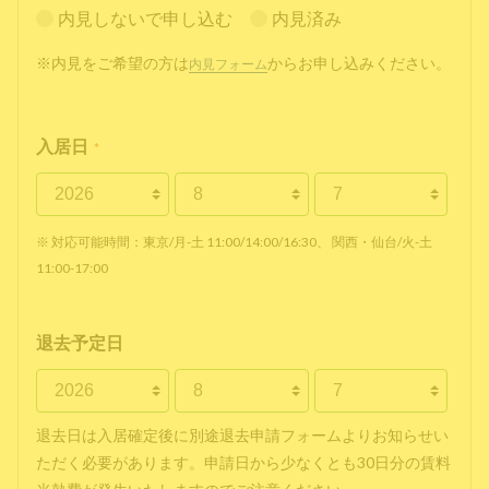
内見しないで申し込む
内見済み
※内見をご希望の方は
からお申し込みください。
内見フォーム
入居日
*
※ 対応可能時間：東京/月-土 11:00/14:00/16:30、 関西・仙台/火-土
11:00-17:00
退去予定日
退去日は入居確定後に別途退去申請フォームよりお知らせい
ただく必要があります。申請日から少なくとも30日分の賃料