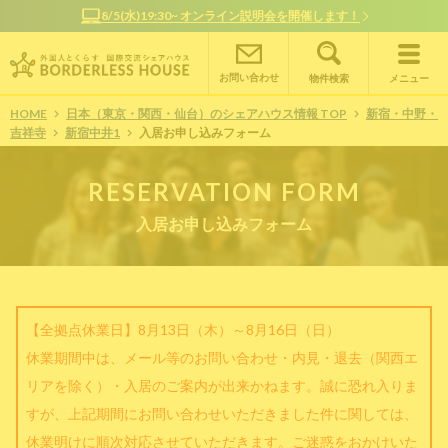
8/5(水)19:30~ オンライン説明会を開催します！
お問い合わせ
物件検索
メニュー
HOME
日本（東京・関西・仙台）のシェアハウス情報 TOP
新宿・中野・
吉祥寺
新宿中井1
入居お申し込みフォーム
RESERVATION FORM
入居お申し込みフォーム
【全拠点休業日】8月13日（木）～8月16日（日）
休業期間中は、メール等のお問い合わせ・内見・退去（関西エ
リアを除く）・入居のご案内が出来かねます。誠に恐れ入りま
すが、上記期間にお問い合わせいただきました件に関しては、
休業明けに順次対応させていただきます。ご迷惑をおかけいた