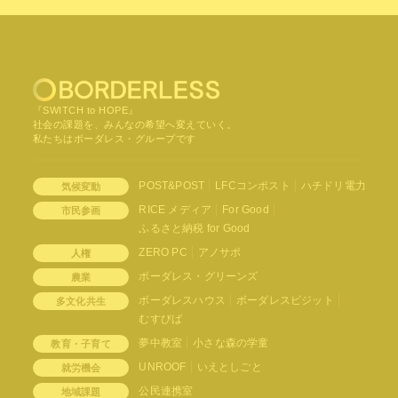
『SWITCH to HOPE』
社会の課題を、みんなの希望へ変えていく。
私たちはボーダレス・グループです
POST&POST
LFCコンポスト
ハチドリ電力
気候変動
RICE メディア
For Good
市民参画
ふるさと納税 for Good
ZERO PC
アノサポ
人権
ボーダレス・グリーンズ
農業
ボーダレスハウス
ボーダレスビジット
多文化共生
むすびば
夢中教室
小さな森の学童
教育・子育て
UNROOF
いえとしごと
就労機会
公民連携室
地域課題