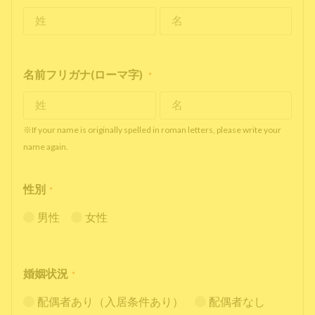
名前フリガナ(ローマ字)
*
※If your name is originally spelled in roman letters, please write your
name again.
性別
*
男性
女性
婚姻状況
*
配偶者あり（入居条件あり）
配偶者なし