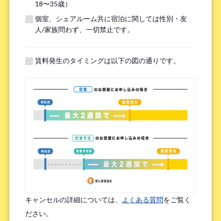
18〜35歳）
個室、シェアルーム共に宿泊に関しては性別・友
※無職の方は無しとご記入ください
人/家族問わず、一切禁止です。
提携機関
※以下の提携機関に所属されている方はお選び下さい。
賃料発生のタイミングは以下の図の通りです。
ボーダレスハウスを知ったきっかけ
*
検索エンジン（Google／Yahoo! など）
広告を見て（Google広告／SNS広告 など）
物件ポータルサイト
ブログやWeb記事を読んで
キャンセルの詳細については、
よくある質問
をご覧く
友人/知人からの口コミ
所属先からの紹介
ださい。
SNSインフルエンサーの投稿を見た