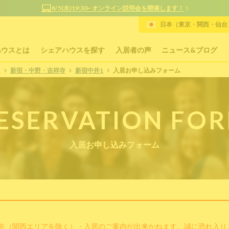
8/5(水)19:30~ オンライン説明会を開催します！
日本（東京・関西・仙台）
ハウスとは
シェアハウスを探す
入居者の声
ニュース&ブログ
P
新宿・中野・吉祥寺
新宿中井1
入居お申し込みフォーム
ESERVATION FO
入居お申し込みフォーム
去（関西エリアを除く）・入居のご案内が出来かねます。誠に恐れ入り