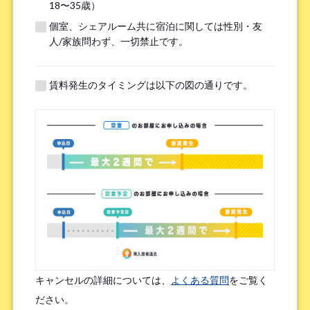
18〜35歳）
個室、シェアルーム共に宿泊に関しては性別・友
※無職の方は無しとご記入ください
人/家族問わず、一切禁止です。
提携機関
※以下の提携機関に所属されている方はお選び下さい。
賃料発生のタイミングは以下の図の通りです。
ボーダレスハウスを知ったきっかけ
*
検索エンジン（Google／Yahoo! など）
広告を見て（Google広告／SNS広告 など）
物件ポータルサイト
ブログやWeb記事を読んで
キャンセルの詳細については、
よくある質問
をご覧く
友人/知人からの口コミ
所属先からの紹介
ださい。
SNSインフルエンサーの投稿を見た