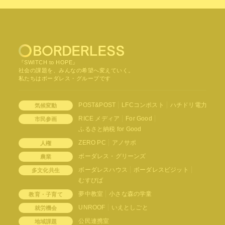
『SWITCH to HOPE』
社会の課題を、みんなの希望へ変えていく。
私たちはボーダレス・グループです
POST&POST
LFCコンポスト
ハチドリ電力
気候変動
RICE メディア
For Good
市民参画
ふるさと納税 for Good
ZERO PC
アノサポ
人権
ボーダレス・グリーンズ
農業
ボーダレスハウス
ボーダレスビジット
多文化共生
むすびば
夢中教室
小さな森の学童
教育・子育て
UNROOF
いえとしごと
就労機会
公民連携室
地域課題