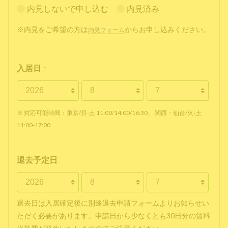
内見しないで申し込む
内見済み
※内見をご希望の方は
からお申し込みください。
内見フォーム
入居日
*
※ 対応可能時間：東京/月-土 11:00/14:00/16:30、 関西・仙台/火-土
11:00-17:00
退去予定日
退去日は入居確定後に別途退去申請フォームよりお知らせい
ただく必要があります。申請日から少なくとも30日分の賃料