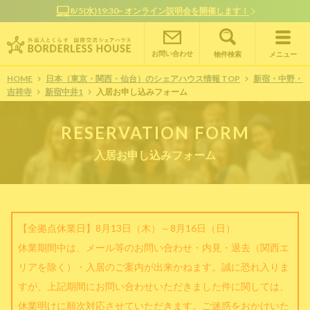
8/5(水)19:30~ オンライン説明会を開催します！
お問い合わせ
物件検索
メニュー
HOME
日本（東京・関西・仙台）のシェアハウス情報 TOP
新宿・中野・
吉祥寺
新宿中井1
入居お申し込みフォーム
RESERVATION FORM
入居お申し込みフォーム
【全拠点休業日】8月13日（木）～8月16日（日）
休業期間中は、メール等のお問い合わせ・内見・退去（関西エ
リアを除く）・入居のご案内が出来かねます。誠に恐れ入りま
すが、上記期間にお問い合わせいただきました件に関しては、
休業明けに順次対応させていただきます。ご迷惑をおかけいた