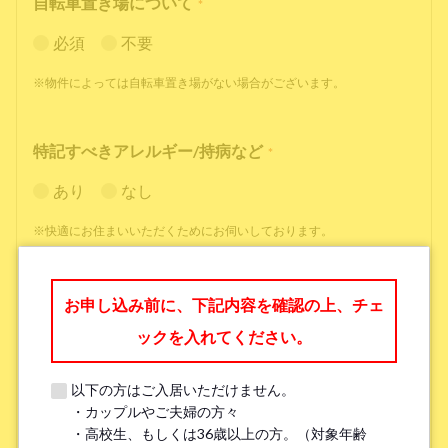
自転車置き場について
*
必須
不要
※物件によっては自転車置き場がない場合がございます。
特記すべきアレルギー/持病など
*
あり
なし
※快適にお住まいいただくためにお伺いしております。
職業
*
お申し込み前に、下記内容を確認の上、チェ
ックを入れてください。
以下の方はご入居いただけません。
・カップルやご夫婦の方々
勤務先名、学校名
*
・高校生、もしくは36歳以上の方。（対象年齢