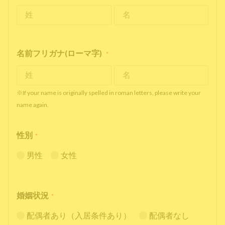
名前フリガナ(ローマ字)
*
※If your name is originally spelled in roman letters, please write your
name again.
性別
*
男性
女性
婚姻状況
*
配偶者あり（入居条件あり）
配偶者なし