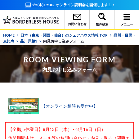
8/5(水)19:30~ オンライン説明会を開催します！
お問い合わせ
物件検索
メニュー
HOME
日本（東京・関西・仙台）のシェアハウス情報 TOP
品川・目黒・
恵比寿
品川戸越3
内見お申し込みフォーム
ROOM VIEWING FORM
内見お申し込みフォーム
【オンライン相談も受付中】
【全拠点休業日】8月13日（木）～8月16日（日）
休業期間中は、メール等のお問い合わせ・内見・退去（関西エ