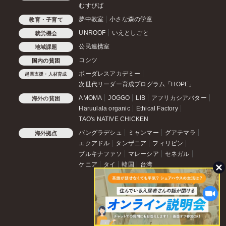
むすびば
夢中教室
小さな森の学童
教育・子育て
UNROOF
いえとしごと
就労機会
公民連携室
地域課題
コシツ
国内の貧困
ボーダレスアカデミー
起業支援・人材育成
次世代リーダー育成プログラム「HOPE」
AMOMA
JOGGO
LIB
アフリカシアバター
海外の貧困
Haruulala organic
Ethical Factory
TAO's NATIVE CHICKEN
バングラデシュ
ミャンマー
グアテマラ
海外拠点
エクアドル
タンザニア
フィリピン
ブルキナファソ
マレーシア
セネガル
ケニア
タイ
韓国
台湾