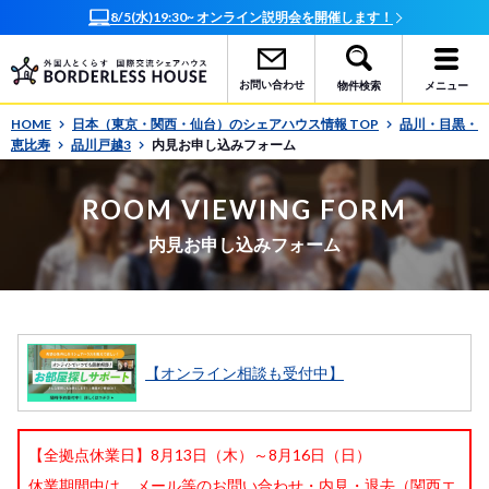
8/5(水)19:30~ オンライン説明会を開催します！
お問い合わせ
物件検索
メニュー
HOME
日本（東京・関西・仙台）のシェアハウス情報 TOP
品川・目黒・
恵比寿
品川戸越3
内見お申し込みフォーム
ROOM VIEWING FORM
内見お申し込みフォーム
【オンライン相談も受付中】
【全拠点休業日】8月13日（木）～8月16日（日）
休業期間中は、メール等のお問い合わせ・内見・退去（関西エ