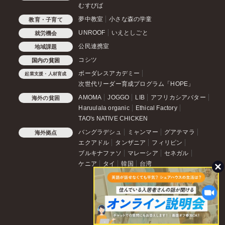
むすびば
夢中教室
小さな森の学童
教育・子育て
UNROOF
いえとしごと
就労機会
公民連携室
地域課題
コシツ
国内の貧困
ボーダレスアカデミー
起業支援・人材育成
次世代リーダー育成プログラム「HOPE」
AMOMA
JOGGO
LIB
アフリカシアバター
海外の貧困
Haruulala organic
Ethical Factory
TAO's NATIVE CHICKEN
バングラデシュ
ミャンマー
グアテマラ
海外拠点
エクアドル
タンザニア
フィリピン
ブルキナファソ
マレーシア
セネガル
ケニア
タイ
韓国
台湾