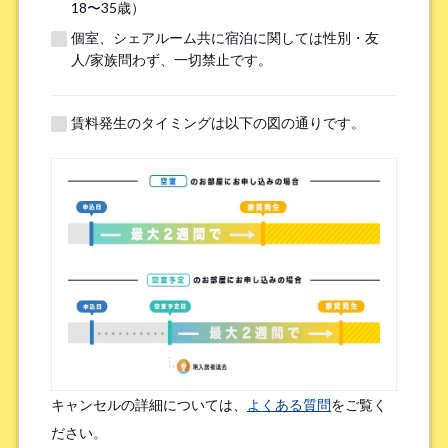
18〜35歳）
個室、シェアルーム共に宿泊に関しては性別・友
※無職の方は無しとご記入ください
人/家族問わず、一切禁止です。
提携機関
※以下の提携機関に所属されている方はお選び下さい。
賃料発生のタイミングは以下の図の通りです。
ボーダレスハウスを知ったきっかけ
*
検索エンジン（Google／Yahoo! など）
広告を見て（Google広告／SNS広告 など）
物件ポータルサイト
ブログやWeb記事を読んで
キャンセルの詳細については、
よくある質問
をご覧く
友人/知人からの口コミ
所属先からの紹介
ださい。
SNSインフルエンサーの投稿を見た