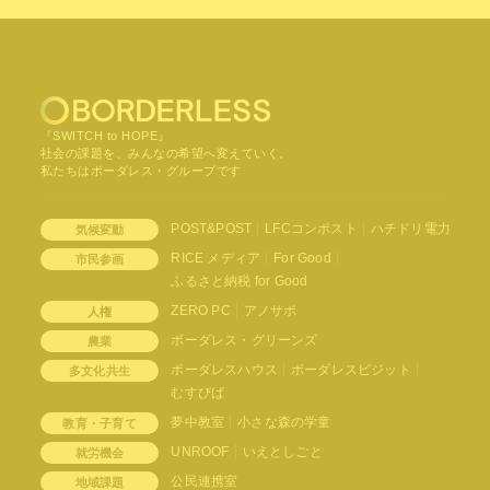
『SWITCH to HOPE』
社会の課題を、みんなの希望へ変えていく。
私たちはボーダレス・グループです
POST&POST
LFCコンポスト
ハチドリ電力
気候変動
RICE メディア
For Good
市民参画
ふるさと納税 for Good
ZERO PC
アノサポ
人権
ボーダレス・グリーンズ
農業
ボーダレスハウス
ボーダレスビジット
多文化共生
むすびば
夢中教室
小さな森の学童
教育・子育て
UNROOF
いえとしごと
就労機会
公民連携室
地域課題