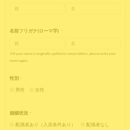
名前フリガナ(ローマ字)
*
※If your name is originally spelled in roman letters, please write your
name again.
性別
*
男性
女性
婚姻状況
*
配偶者あり（入居条件あり）
配偶者なし