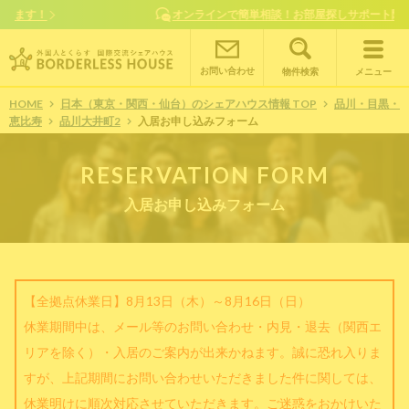
オンラインで簡単相談！お部屋探しサポート随時受付中
お問い合わせ
物件検索
メニュー
HOME
日本（東京・関西・仙台）のシェアハウス情報 TOP
品川・目黒・
恵比寿
品川大井町2
入居お申し込みフォーム
RESERVATION FORM
入居お申し込みフォーム
【全拠点休業日】8月13日（木）～8月16日（日）
休業期間中は、メール等のお問い合わせ・内見・退去（関西エ
リアを除く）・入居のご案内が出来かねます。誠に恐れ入りま
すが、上記期間にお問い合わせいただきました件に関しては、
休業明けに順次対応させていただきます。ご迷惑をおかけいた