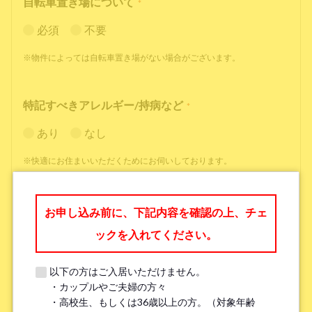
自転車置き場について
*
必須
不要
※物件によっては自転車置き場がない場合がございます。
特記すべきアレルギー/持病など
*
あり
なし
※快適にお住まいいただくためにお伺いしております。
職業
*
お申し込み前に、下記内容を確認の上、チェ
ックを入れてください。
以下の方はご入居いただけません。
・カップルやご夫婦の方々
勤務先名、学校名
*
・高校生、もしくは36歳以上の方。（対象年齢