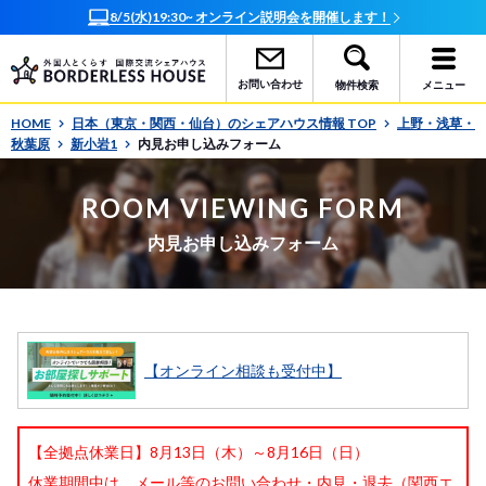
8/5(水)19:30~ オンライン説明会を開催します！
お問い合わせ
物件検索
メニュー
HOME
日本（東京・関西・仙台）のシェアハウス情報 TOP
上野・浅草・
秋葉原
新小岩1
内見お申し込みフォーム
ROOM VIEWING FORM
内見お申し込みフォーム
【オンライン相談も受付中】
【全拠点休業日】8月13日（木）～8月16日（日）
休業期間中は、メール等のお問い合わせ・内見・退去（関西エ