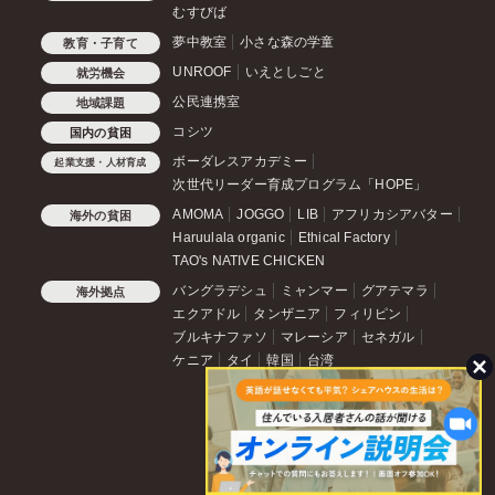
むすびば
夢中教室
小さな森の学童
教育・子育て
UNROOF
いえとしごと
就労機会
公民連携室
地域課題
コシツ
国内の貧困
ボーダレスアカデミー
起業支援・人材育成
次世代リーダー育成プログラム「HOPE」
AMOMA
JOGGO
LIB
アフリカシアバター
海外の貧困
Haruulala organic
Ethical Factory
TAO's NATIVE CHICKEN
バングラデシュ
ミャンマー
グアテマラ
海外拠点
エクアドル
タンザニア
フィリピン
ブルキナファソ
マレーシア
セネガル
ケニア
タイ
韓国
台湾