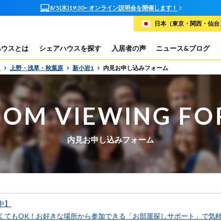
8/5(水)19:30~ オンライン説明会を開催します！
日本（東京・関西・仙台）
ハウスとは
シェアハウスを探す
入居者の声
ニュース&ブログ
P
上野・浅草・秋葉原
新小岩1
内見お申し込みフォーム
OM VIEWING F
内見お申し込みフォーム
中】
くてもOK！お好きな場所から参加できる「お部屋探しサポート」で気