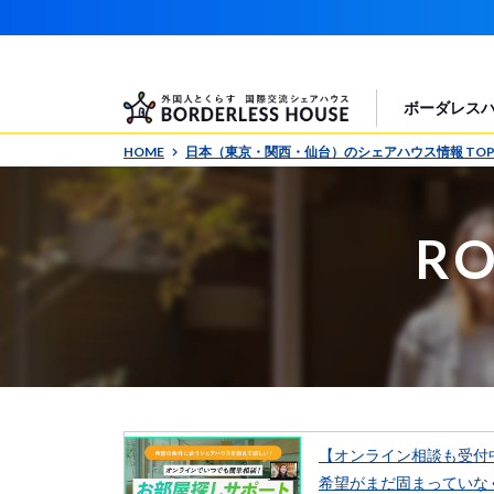
ボーダレス
HOME
日本（東京・関西・仙台）のシェアハウス情報 TO
RO
【オンライン相談も受付
希望がまだ固まっていな