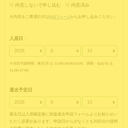
内見しないで申し込む
内見済み
※内見をご希望の方は
からお申し込みください。
内見フォーム
入居日
*
※ 対応可能時間：東京/月-土 11:00/14:00/16:30、 関西・仙台/火-土
11:00-17:00
退去予定日
退去日は入居確定後に別途退去申請フォームよりお知らせい
ただく必要があります。申請日から少なくとも30日分の賃料