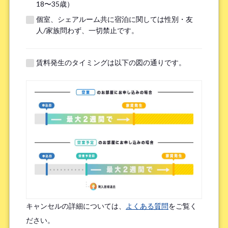
18〜35歳）
個室、シェアルーム共に宿泊に関しては性別・友
※無職の方は無しとご記入ください
人/家族問わず、一切禁止です。
提携機関
※以下の提携機関に所属されている方はお選び下さい。
賃料発生のタイミングは以下の図の通りです。
ボーダレスハウスを知ったきっかけ
*
検索エンジン（Google／Yahoo! など）
広告を見て（Google広告／SNS広告 など）
物件ポータルサイト
ブログやWeb記事を読んで
キャンセルの詳細については、
よくある質問
をご覧く
友人/知人からの口コミ
所属先からの紹介
ださい。
SNSインフルエンサーの投稿を見た