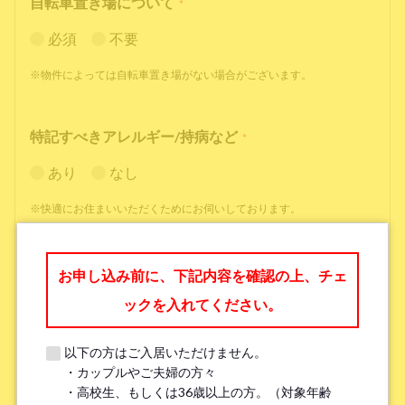
自転車置き場について
*
必須
不要
※物件によっては自転車置き場がない場合がございます。
特記すべきアレルギー/持病など
*
あり
なし
※快適にお住まいいただくためにお伺いしております。
職業
*
お申し込み前に、下記内容を確認の上、チェ
ックを入れてください。
以下の方はご入居いただけません。
・カップルやご夫婦の方々
勤務先名、学校名
*
・高校生、もしくは36歳以上の方。（対象年齢