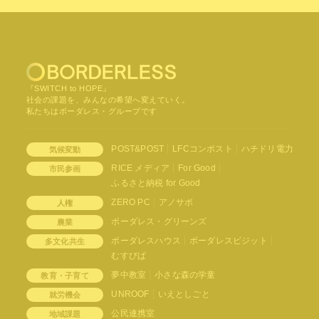
『SWITCH to HOPE』
社会の課題を、みんなの希望へ変えていく。
私たちはボーダレス・グループです
POST&POST
LFCコンポスト
ハチドリ電力
気候変動
RICE メディア
For Good
市民参画
ふるさと納税 for Good
ZERO PC
アノサポ
人権
ボーダレス・グリーンズ
農業
ボーダレスハウス
ボーダレスビジット
多文化共生
むすびば
夢中教室
小さな森の学童
教育・子育て
UNROOF
いえとしごと
就労機会
公民連携室
地域課題