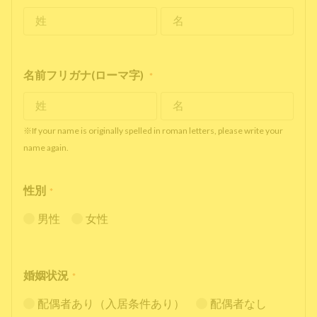
名前フリガナ(ローマ字)
*
※If your name is originally spelled in roman letters, please write your
name again.
性別
*
男性
女性
婚姻状況
*
配偶者あり（入居条件あり）
配偶者なし