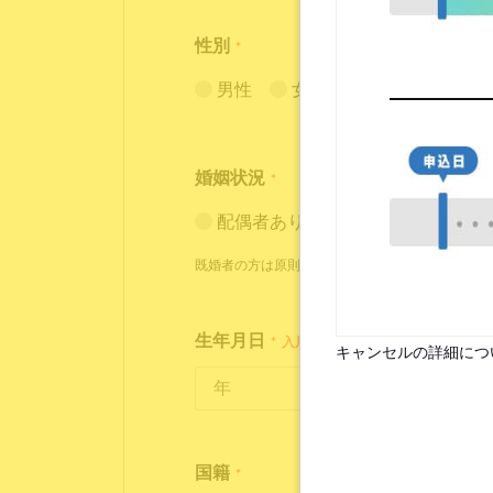
性別
*
男性
女性
婚姻状況
*
配偶者あり（入居条件あり）
既婚者の方は原則お断りしておりますが、状況に
生年月日
*
入居時点で18歳～35歳の方が対象
キャンセルの詳細につ
国籍
*