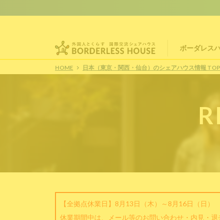
ボーダレス
HOME
日本（東京・関西・仙台）のシェアハウス情報 TO
R
【全拠点休業日】8月13日（木）～8月16日（日）
休業期間中は、メール等のお問い合わせ・内見・退