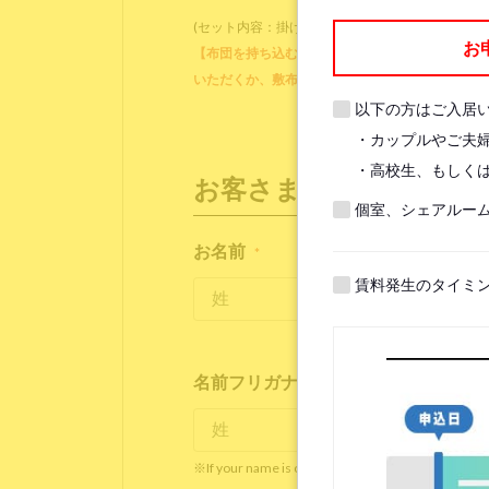
(セット内容：掛け布団、掛け布団カバー、ブラン
お
【布団を持ち込む方】各ベッドに備え付けのマット
いただくか、敷布団をご用意ください。他に、枕
以下の方はご入居
・カップルやご夫
・高校生、もしくは
お客さま情報
個室、シェアルー
お名前
*
賃料発生のタイミ
名前フリガナ(ローマ字)
*
※If your name is originally spelled in roman letter