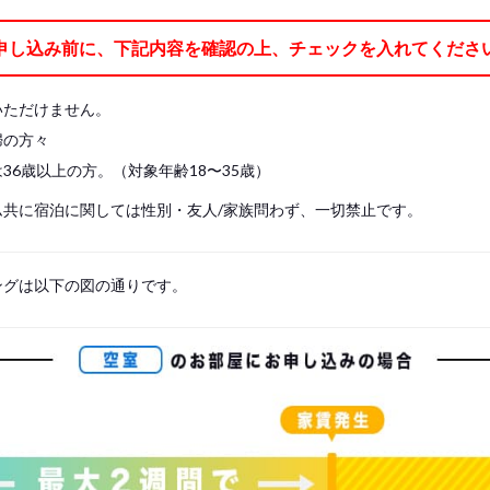
ケット、枕、枕カバー、ベッドパッド、シーツの7点)
申し込み前に、下記内容を確認の上、チェックを入れてくださ
レスに直接寝ることはできません。 必ずベッドパッド を敷き、シーツをご使用
や掛け布団をご持参ください。
いただけません。
婦の方々
36歳以上の方。（対象年齢18〜35歳）
ム共に宿泊に関しては性別・友人/家族問わず、一切禁止です。
ングは以下の図の通りです。
s, please write your name again.