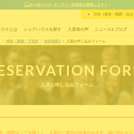
8/5(水)19:30~ オンライン説明会を開催します！
日本（東京・関西・仙台）
ハウスとは
シェアハウスを探す
入居者の声
ニュース&ブログ
P
渋谷・原宿・下北沢
渋谷池尻1
入居お申し込みフォーム
ESERVATION FO
入居お申し込みフォーム
去（関西エリアを除く）・入居のご案内が出来かねます。誠に恐れ入り