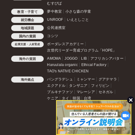
むすびば
夢中教室
小さな森の学童
教育・子育て
UNROOF
いえとしごと
就労機会
公民連携室
地域課題
コシツ
国内の貧困
ボーダレスアカデミー
起業支援・人材育成
次世代リーダー育成プログラム「HOPE」
AMOMA
JOGGO
LIB
アフリカシアバター
海外の貧困
Haruulala organic
Ethical Factory
TAO's NATIVE CHICKEN
バングラデシュ
ミャンマー
グアテマラ
海外拠点
エクアドル
タンザニア
フィリピン
ブルキナファソ
マレーシア
セネガル
ケニア
タイ
韓国
台湾