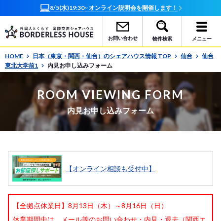
8/5(水)19:30~ オンライン説明会を開催します！
お問い合わせ
物件検索
メニュー
HOME
日本（東京・関西・仙台）のシェアハウス情報 TOP
仙台
仙台
東北大学前1
内見お申し込みフォーム
ROOM VIEWING FORM
内見お申し込みフォーム
【オンライン相談も受付中】
【全拠点休業日】8月13日（木）～8月16日（日）
休業期間中は、メール等のお問い合わせ・内見・退去（関西エ