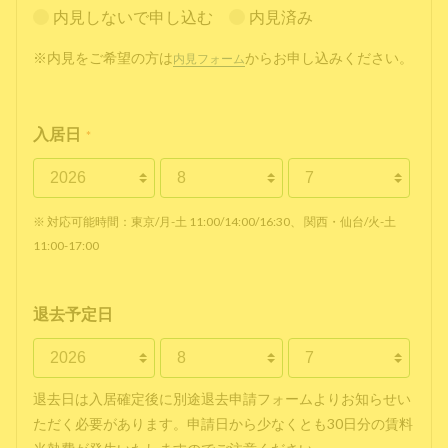
内見しないで申し込む
内見済み
※内見をご希望の方は
からお申し込みください。
内見フォーム
入居日
*
※ 対応可能時間：東京/月-土 11:00/14:00/16:30、 関西・仙台/火-土
11:00-17:00
退去予定日
退去日は入居確定後に別途退去申請フォームよりお知らせい
ただく必要があります。申請日から少なくとも30日分の賃料