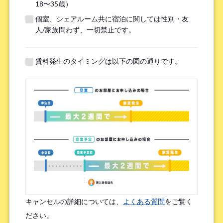
18〜35歳）
個室、シェアルーム共に宿泊に関しては性別・友
※無職の方は無しとご記入ください
人/家族問わず、一切禁止です。
提携機関
※以下の提携機関に所属されている方はお選び下さい。
賃料発生のタイミングは以下の図の通りです。
ボーダレスハウスを知ったきっかけ
*
検索エンジン（Google／Yahoo! など）
広告を見て（Google広告／SNS広告 など）
物件ポータルサイト
ブログやWeb記事を読んで
キャンセルの詳細については、
よくある質問
をご覧く
友人/知人からの口コミ
所属先からの紹介
ださい。
SNSインフルエンサーの投稿を見た