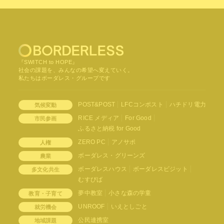
『SWITCH to HOPE』
社会の課題を、みんなの希望へ変えていく。
私たちはボーダレス・グループです
POST&POST
LFCコンポスト
ハチドリ電力
気候変動
RICE メディア
For Good
市民参画
ふるさと納税 for Good
ZERO PC
アノサポ
人権
ボーダレス・グリーンズ
農業
ボーダレスハウス
ボーダレスビジット
多文化共生
むすびば
夢中教室
小さな森の学童
教育・子育て
UNROOF
いえとしごと
就労機会
公民連携室
地域課題