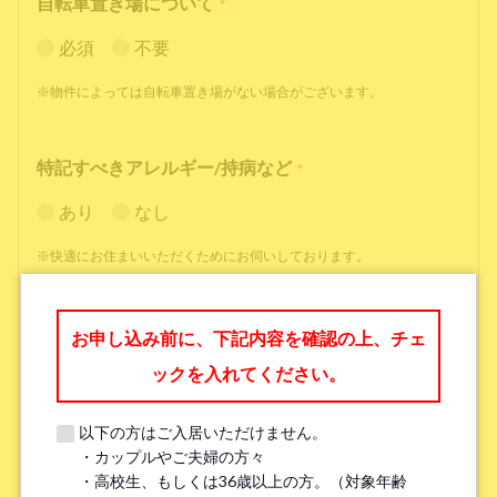
自転車置き場について
*
必須
不要
※物件によっては自転車置き場がない場合がございます。
特記すべきアレルギー/持病など
*
あり
なし
※快適にお住まいいただくためにお伺いしております。
職業
*
お申し込み前に、下記内容を確認の上、チェ
ックを入れてください。
以下の方はご入居いただけません。
・カップルやご夫婦の方々
勤務先名、学校名
*
・高校生、もしくは36歳以上の方。（対象年齢