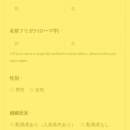
名前フリガナ(ローマ字)
*
※If your name is originally spelled in roman letters, please write your
name again.
性別
*
男性
女性
婚姻状況
*
配偶者あり（入居条件あり）
配偶者なし