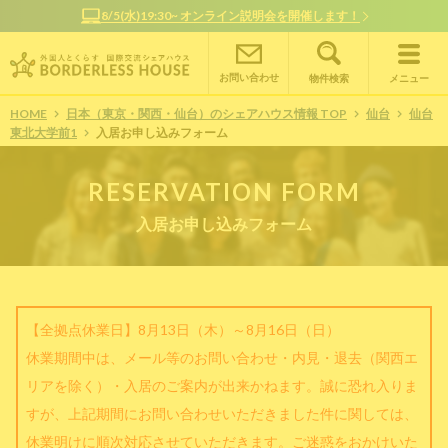
8/5(水)19:30~ オンライン説明会を開催します！
お問い合わせ
物件検索
メニュー
HOME
日本（東京・関西・仙台）のシェアハウス情報 TOP
仙台
仙台
東北大学前1
入居お申し込みフォーム
RESERVATION FORM
入居お申し込みフォーム
【全拠点休業日】8月13日（木）～8月16日（日）
休業期間中は、メール等のお問い合わせ・内見・退去（関西エ
リアを除く）・入居のご案内が出来かねます。誠に恐れ入りま
すが、上記期間にお問い合わせいただきました件に関しては、
休業明けに順次対応させていただきます。ご迷惑をおかけいた