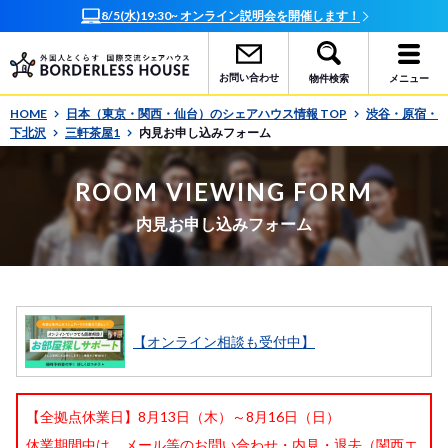
8/5(水)19:30~ オンライン説明会を開催します！
お問い合わせ
物件検索
メニュー
HOME
日本（東京・関西・仙台）のシェアハウス情報 TOP
渋谷・原宿・
下北沢
三軒茶屋1
内見お申し込みフォーム
ROOM VIEWING FORM
内見お申し込みフォーム
【オンライン相談も受付中】
【全拠点休業日】8月13日（木）～8月16日（日）
休業期間中は、メール等のお問い合わせ・内見・退去（関西エ