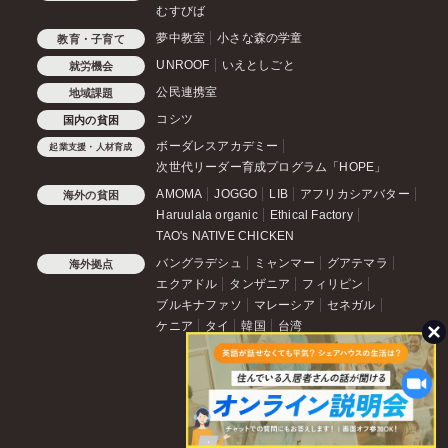
むすびば
夢中教室
小さな森の学童
教育・子育て
UNROOF
いえとしごと
就労機会
公民連携室
地域課題
コシツ
国内の貧困
ボーダレスアカデミー
起業支援・人材育成
次世代リーダー育成プログラム「HOPE」
AMOMA
JOGGO
LIB
アフリカシアバター
海外の貧困
Haruulala organic
Ethical Factory
TAO's NATIVE CHICKEN
バングラデシュ
ミャンマー
グアテマラ
海外拠点
エクアドル
タンザニア
フィリピン
ブルキナファソ
マレーシア
セネガル
ケニア
タイ
韓国
台湾