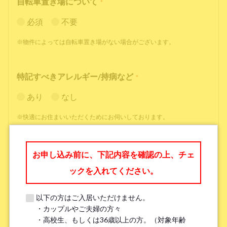
自転車置き場について
*
必須
不要
※物件によっては自転車置き場がない場合がございます。
特記すべきアレルギー/持病など
*
あり
なし
※快適にお住まいいただくためにお伺いしております。
職業
*
お申し込み前に、下記内容を確認の上、チェ
ックを入れてください。
以下の方はご入居いただけません。
・カップルやご夫婦の方々
勤務先名、学校名
*
・高校生、もしくは36歳以上の方。（対象年齢