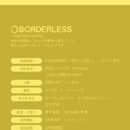
『SWITCH to HOPE』
社会の課題を、みんなの希望へ変えていく。
私たちはボーダレス・グループです
POST&POST
LFCコンポスト
ハチドリ電力
気候変動
RICE メディア
For Good
市民参画
ふるさと納税 for Good
ZERO PC
アノサポ
人権
ボーダレス・グリーンズ
農業
ボーダレスハウス
ボーダレスビジット
多文化共生
むすびば
夢中教室
小さな森の学童
教育・子育て
UNROOF
いえとしごと
就労機会
公民連携室
地域課題