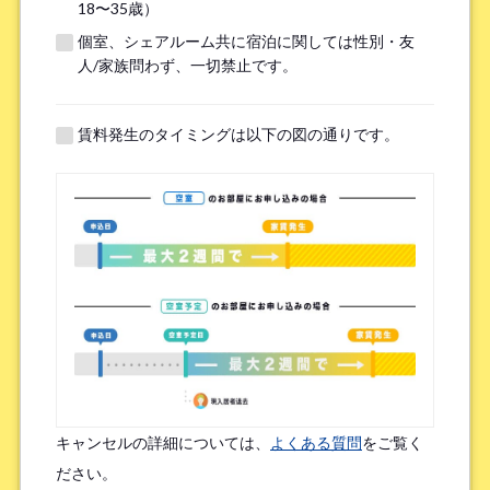
18〜35歳）
個室、シェアルーム共に宿泊に関しては性別・友
※無職の方は無しとご記入ください
人/家族問わず、一切禁止です。
提携機関
※以下の提携機関に所属されている方はお選び下さい。
賃料発生のタイミングは以下の図の通りです。
ボーダレスハウスを知ったきっかけ
*
検索エンジン（Google／Yahoo! など）
広告を見て（Google広告／SNS広告 など）
物件ポータルサイト
ブログやWeb記事を読んで
キャンセルの詳細については、
よくある質問
をご覧く
友人/知人からの口コミ
所属先からの紹介
ださい。
SNSインフルエンサーの投稿を見た