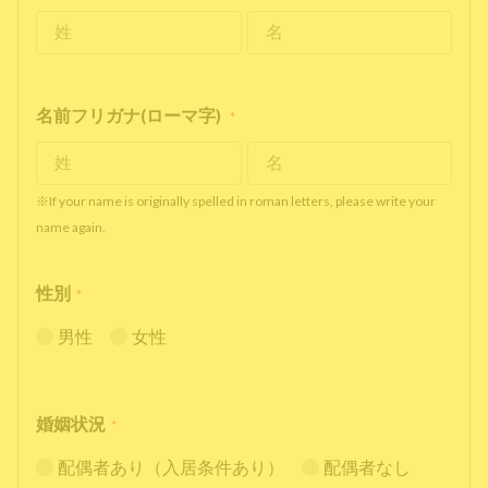
名前フリガナ(ローマ字)
*
※If your name is originally spelled in roman letters, please write your
name again.
性別
*
男性
女性
婚姻状況
*
配偶者あり（入居条件あり）
配偶者なし