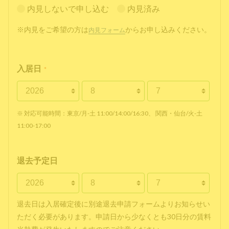
内見しないで申し込む
内見済み
※内見をご希望の方は
からお申し込みください。
内見フォーム
入居日
*
※ 対応可能時間：東京/月-土 11:00/14:00/16:30、 関西・仙台/火-土
11:00-17:00
退去予定日
退去日は入居確定後に別途退去申請フォームよりお知らせい
ただく必要があります。申請日から少なくとも30日分の賃料