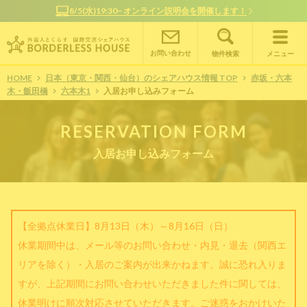
8/5(水)19:30~ オンライン説明会を開催します！
お問い合わせ
物件検索
メニュー
HOME
日本（東京・関西・仙台）のシェアハウス情報 TOP
赤坂・六本
木・飯田橋
六本木1
入居お申し込みフォーム
RESERVATION FORM
入居お申し込みフォーム
【全拠点休業日】8月13日（木）～8月16日（日）
休業期間中は、メール等のお問い合わせ・内見・退去（関西エ
リアを除く）・入居のご案内が出来かねます。誠に恐れ入りま
すが、上記期間にお問い合わせいただきました件に関しては、
休業明けに順次対応させていただきます。ご迷惑をおかけいた