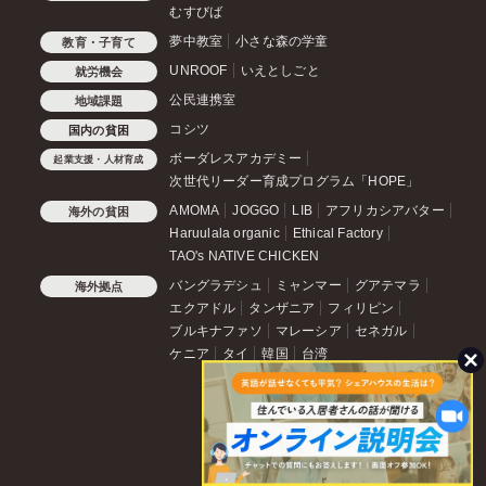
むすびば
夢中教室
小さな森の学童
教育・子育て
UNROOF
いえとしごと
就労機会
公民連携室
地域課題
コシツ
国内の貧困
ボーダレスアカデミー
起業支援・人材育成
次世代リーダー育成プログラム「HOPE」
AMOMA
JOGGO
LIB
アフリカシアバター
海外の貧困
Haruulala organic
Ethical Factory
TAO's NATIVE CHICKEN
バングラデシュ
ミャンマー
グアテマラ
海外拠点
エクアドル
タンザニア
フィリピン
ブルキナファソ
マレーシア
セネガル
ケニア
タイ
韓国
台湾