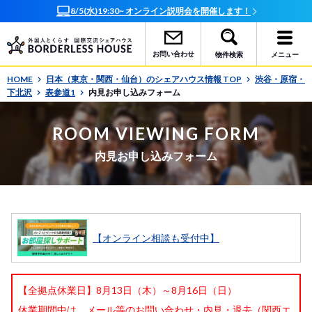
8/5(水)19:30~ オンライン説明会を開催します！
お問い合わせ
物件検索
メニュー
HOME
日本（東京・関西・仙台）のシェアハウス情報 TOP
渋谷・原宿・
下北沢
表参道1
内見お申し込みフォーム
ROOM VIEWING FORM
内見お申し込みフォーム
【オンライン相談も受付中】
【全拠点休業日】8月13日（木）～8月16日（日）
休業期間中は、メール等のお問い合わせ・内見・退去（関西エ