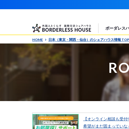
ボーダレス
HOME
日本（東京・関西・仙台）のシェアハウス情報 TO
RO
【オンライン相談も受付
希望がまだ固まっていな