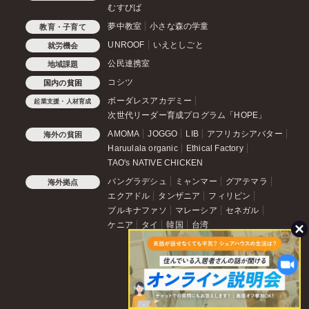
むすびば
夢中教室
小さな森の学童
教育・子育て
UNROOF
いえとしごと
就労機会
公民連携室
地域課題
コシツ
国内の貧困
ボーダレスアカデミー
起業支援・人材育成
次世代リーダー育成プログラム「HOPE」
AMOMA
JOGGO
LIB
アフリカシアバター
海外の貧困
Haruulala organic
Ethical Factory
TAO's NATIVE CHICKEN
バングラデシュ
ミャンマー
グアテマラ
海外拠点
エクアドル
タンザニア
フィリピン
ブルキナファソ
マレーシア
セネガル
ケニア
タイ
韓国
台湾