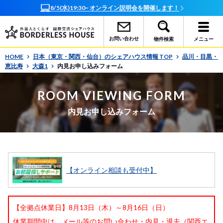
8/5(水)19:30~ オンライン説明会を開催します！
お問い合わせ
物件検索
メニュー
HOME
日本（東京・関西・仙台）のシェアハウス情報 TOP
品川・目黒・
恵比寿
大森1
内見お申し込みフォーム
ROOM VIEWING FORM
内見お申し込みフォーム
【オンライン相談も受付中】
【全拠点休業日】8月13日（木）～8月16日（日）
休業期間中は、メール等のお問い合わせ・内見・退去（関西エ